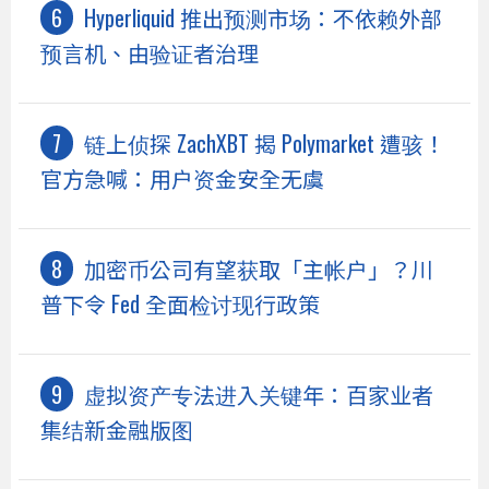
Hyperliquid 推出预测市场：不依赖外部
预言机、由验证者治理
链上侦探 ZachXBT 揭 Polymarket 遭骇！
官方急喊：用户资金安全无虞
加密币公司有望获取「主帐户」？川
普下令 Fed 全面检讨现行政策
虚拟资产专法进入关键年：百家业者
集结新金融版图