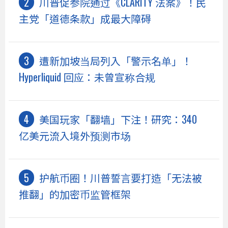
川普促参院通过《CLARITY 法案》！民
主党「道德条款」成最大障碍
遭新加坡当局列入「警示名单」！
Hyperliquid 回应：未曾宣称合规
美国玩家「翻墙」下注！研究：340
亿美元流入境外预测市场
护航币圈！川普誓言要打造「无法被
推翻」的加密币监管框架