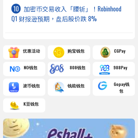
加密币交易收入「腰斩」！Robinhood
Q1 财报逊预期，盘后股价跌 8%
优惠活动
购宝钱包
CGPay
NO钱包
808钱包
988Pay
Gopay钱
波币钱包
钱能钱包
包
K豆钱包