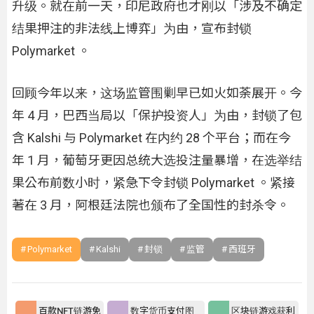
升级。就在前一天，印尼政府也才刚以「涉及不确定
结果押注的非法线上博弈」为由，宣布封锁
Polymarket 。
回顾今年以来，这场监管围剿早已如火如荼展开。今
年 4 月，巴西当局以「保护投资人」为由，封锁了包
含 Kalshi 与 Polymarket 在内约 28 个平台；而在今
年 1 月，葡萄牙更因总统大选投注量暴增，在选举结
果公布前数小时，紧急下令封锁 Polymarket 。紧接
著在 3 月，阿根廷法院也颁布了全国性的封杀令。
Polymarket
Kalshi
封锁
监管
西班牙
百款NFT链游免
数字货币支付图
区块链游戏获利