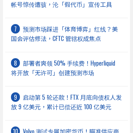
帐号惊传遭骇，沦「假代币」宣传工具
预测市场踩进「体育博弈」红线？美
国会评估修法，CFTC 管辖权成焦点
部署者爽领 50% 手续费！Hyperliquid
将开放「无许可」创建预测市场
启动第 5 轮还款！FTX 月底向债权人发
放 9 亿美元，累计已偿还近 100 亿美元
Volvo 测试专属加密货币！瞄准供应商