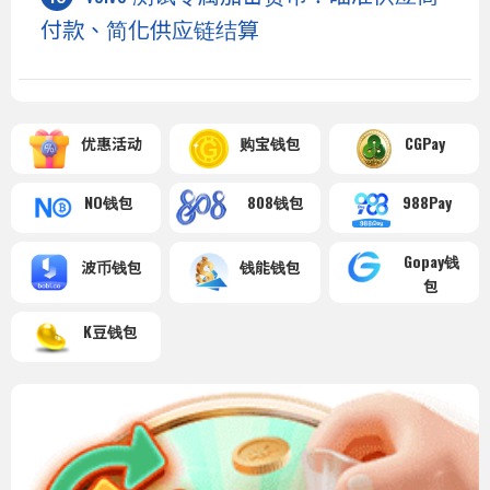
付款、简化供应链结算
优惠活动
购宝钱包
CGPay
NO钱包
808钱包
988Pay
Gopay钱
波币钱包
钱能钱包
包
K豆钱包