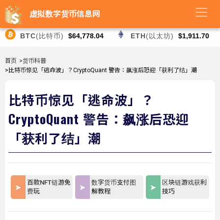
虚拟数字货币信息网
BTC
(比特币)
$64,778.04
ETH
(以太坊)
$1,911.70
首页
>货币科普
>比特币惊见「逃命波」？CryptoQuant 警告：飙涨后恐迎「获利了结」潮
比特币惊见「逃命波」？
CryptoQuant 警告：飙涨后恐迎
「获利了结」潮
百款NFT链游免
数字货币支付图
区块链游戏获利
费玩
解教程
技巧