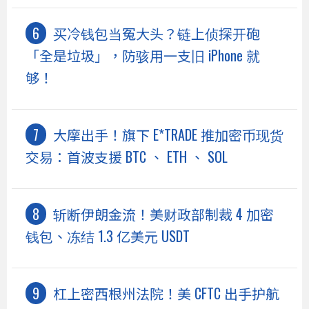
买冷钱包当冤大头？链上侦探开砲
「全是垃圾」，防骇用一支旧 iPhone 就
够！
大摩出手！旗下 E*TRADE 推加密币现货
交易：首波支援 BTC 、 ETH 、 SOL
斩断伊朗金流！美财政部制裁 4 加密
钱包、冻结 1.3 亿美元 USDT
杠上密西根州法院！美 CFTC 出手护航