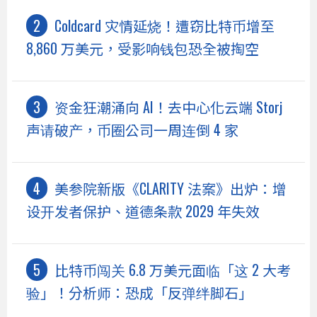
Coldcard 灾情延烧！遭窃比特币增至
8,860 万美元，受影响钱包恐全被掏空
资金狂潮涌向 AI！去中心化云端 Storj
声请破产，币圈公司一周连倒 4 家
美参院新版《CLARITY 法案》出炉：增
设开发者保护、道德条款 2029 年失效
比特币闯关 6.8 万美元面临「这 2 大考
验」！分析师：恐成「反弹绊脚石」