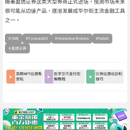
随著盈透证券这类大型券商正式进场，预测市场未来
很可能从边缘产品，逐渐发展成华尔街主流金融工具
之一。
CME
ForecastEX
Interactive Brokers
Kalshi
盈透证券
百款NFT链游免
数字货币支付图
区块链游戏获利
费玩
解教程
技巧