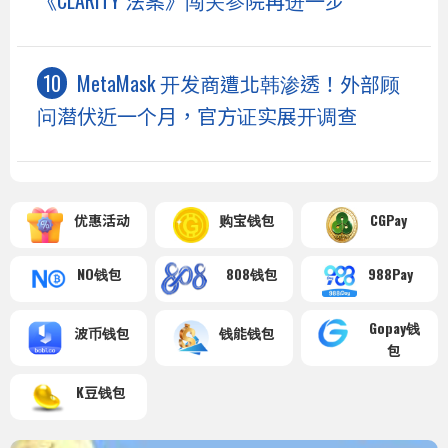
《CLARITY 法案》闯关参院再进一步
MetaMask 开发商遭北韩渗透！外部顾
问潜伏近一个月，官方证实展开调查
优惠活动
购宝钱包
CGPay
NO钱包
808钱包
988Pay
Gopay钱
波币钱包
钱能钱包
包
K豆钱包