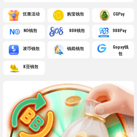
优惠活动
购宝钱包
CGPay
NO钱包
808钱包
988Pay
Gopay钱
波币钱包
钱能钱包
包
K豆钱包