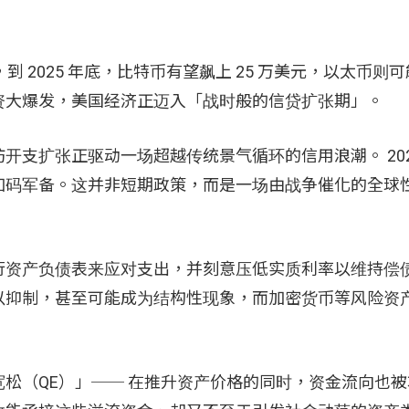
测，到 2025 年底，比特币有望飙上 25 万美元，以太币则可
资大爆发，美国经济正迈入「战时般的信贷扩张期」。
与国防开支扩张正驱动一场超越传统景气循环的信用浪潮。 20
步加码军备。这并非短期政策，而是一场由战争催化的全球
行资产负债表来应对支出，并刻意压低实质利率以维持偿
膨不仅难以抑制，甚至可能成为结构性现象，而加密货币等风险
态量化宽松（QE）」── 在推升资产价格的同时，资金流向也