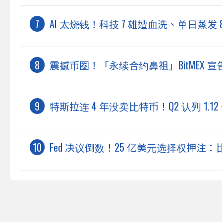
AI 太烧钱！科技 7 雄遭血洗、单日蒸发 
震撼币圈！「永续合约鼻祖」BitMEX 宣
特斯拉连 4 年没卖比特币！Q2 认列 1.12
Fed 决议倒数！25 亿美元选择权押注：