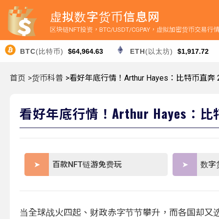
虚拟数字货币信息网
区块链NFT投资，BTC/USDT/CGPAY，虚拟加密货币交易
BTC
(比特币)
$64,964.63
ETH
(以太坊)
$1,917.72
首页
>货币科普
>看好年底行情！Arthur Hayes：比特币直奔
看好年底行情！Arthur Hayes
百款NFT链游免费玩
数字
当全球战火四起、财政赤字节节攀升，而各国却又选择