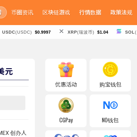
普
币圈资讯
区块链游戏
行情数据
政策法规
USDC
(USDC)
$0.9997
XRP
(瑞波币)
$1.04
SOL
万美元
优惠活动
购宝钱包
CGPay
NO钱包
EX 创办人