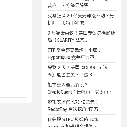
营商」，将跨足股票...
买盘狂涌 20 亿美元却涨不动？分
析师：比特币冲破 ...
9 月复会再议！美国参议院确定延
后《CLARITY 法案...
ETF 资金盛宴散场！小摩：
Hyperliquid 竞争压力罩...
只剩 2 天！美国《CLARITY 法
案》能否过关？「这 3...
熊市进入最后阶段？
CryptoQuant：比特币、以太币、...
遭币安求偿 4.73 亿美元！
RedotPay 否认挖角 47 万...
优先股 STRC 反弹逾 30%！
Strategy 加码现金部位、...