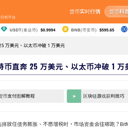
货币实时行情
货币科
行情分析平台
USDT
(泰达币)
$0.9994
BNB
(币安币)
$595.65
 25 万美元、以太币冲破 1 万美元
：比特币直奔 25 万美元、以太币冲破 1 
货币支付图解教程
区块链游戏获利技巧
放任债务膨胀、不愿增税时，市场资金会往哪跑？BitM