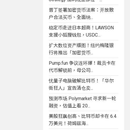
普丁签署加密货币法案：开放散
户合法买币、全面纳...
稳定币走进日本超商！LAWSON
支援小狐狸钱包，USDC...
扩大数位资产版图！纽约梅隆银
行将推出「加密货币...
Pump.fun 争议连环爆！裁员卡在
代币解锁前，母公司...
忧量子电脑破解比特币！「华尔
街狂人」宣告清仓卖...
预测市场 Polymarket 寻求新一轮
融资，估值上看 20...
美股狂飙创高、比特币却卡在 6.4
万美元！荷姆兹海...