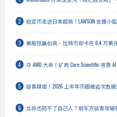
稳定币走进日本超商！LAWSON 支援小狐狸
美股狂飙创高、比特币却卡在 6.4 万
夺 AMD 大单！矿商 Core Scientific 将
骇客肆虐！2026 上半年币圈被盗次数破
北韩也防不了自己人？前军方骇客攻破