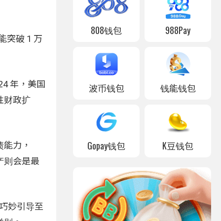
808钱包
988Pay
能突破 1 万
24 年，美国
波币钱包
钱能钱包
性财政扩
Gopay钱包
K豆钱包
债能力，
资产则会是最
被巧妙引导至