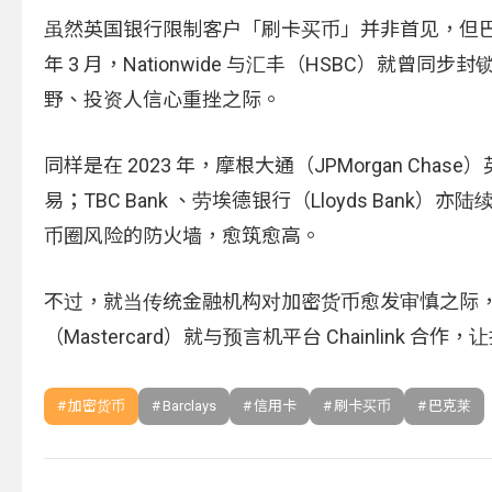
虽然英国银行限制客户「刷卡买币」并非首见，但巴
年 3 月，Nationwide 与汇丰（HSBC）
野、投资人信心重挫之际。
同样是在 2023 年，摩根大通（JPMorgan 
易；TBC Bank 、劳埃德银行（Lloyds Ba
币圈风险的防火墙，愈筑愈高。
不过，就当传统金融机构对加密货币愈发审慎之际
（Mastercard）就与预言机平台 Chainlin
加密货币
Barclays
信用卡
刷卡买币
巴克莱