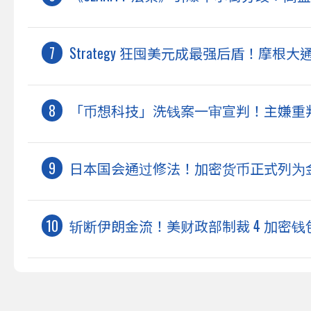
Strategy 狂囤美元成最强后盾！摩
「币想科技」洗钱案一审宣判！主嫌重判 2
日本国会通过修法！加密货币正式列为金融
斩断伊朗金流！美财政部制裁 4 加密钱包、冻