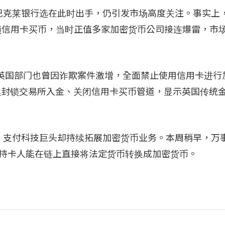
克莱银行选在此时出手，仍引发市场高度关注。事实上，早
就曾同步封锁信用卡买币，当时正值多家加密货币公司接连爆雷，市
Chase）英国部门也曾因诈欺案件激增，全面禁止使用信用卡进
nk）亦陆续封锁交易所入金、关闭信用卡买币管道，显示英国传
，支付科技巨头却持续拓展加密货币业务。本周稍早，万
k 合作，让持卡人能在链上直接将法定货币转换成加密货币。