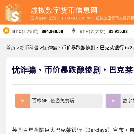
虚拟数字货币信息网
区块链NFT投资，BTC/USDT/CGPAY，虚拟加密货币交易
BTC
(比特币)
$64,966.56
ETH
(以太坊)
$1,915.83
首页
>货币科普
>忧诈骗、币价暴跌酿惨剧，巴克莱银行 6/2
忧诈骗、币价暴跌酿惨剧，巴克莱银
百款NFT链游免费玩
数字
英国百年金融巨头巴克莱银行（Barclays）宣布，