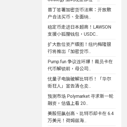
普丁签署加密货币法案：开放散
户合法买币、全面纳...
稳定币走进日本超商！LAWSON
支援小狐狸钱包，USDC...
扩大数位资产版图！纽约梅隆银
行将推出「加密货币...
Pump.fun 争议连环爆！裁员卡在
代币解锁前，母公司...
忧量子电脑破解比特币！「华尔
街狂人」宣告清仓卖...
预测市场 Polymarket 寻求新一轮
融资，估值上看 20...
美股狂飙创高、比特币却卡在 6.4
万美元！荷姆兹海...