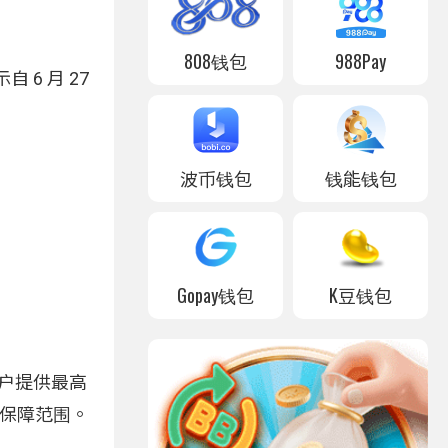
808钱包
988Pay
6 月 27
波币钱包
钱能钱包
Gopay钱包
K豆钱包
户提供最高
述保障范围。