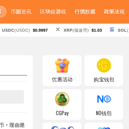
普
币圈资讯
区块链游戏
行情数据
政策法规
USDC
(USDC)
$0.9997
XRP
(瑞波币)
$1.03
SOL
优惠活动
购宝钱包
CGPay
NO钱包
货币，理由是