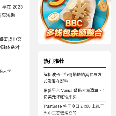
在 2023
场哀鸿遍
行加密货币交
统金融体系对
热门推荐
事达卡
解析波卡平行链插槽拍卖参与方
式及潜在影响
借贷平台 Venus 遭遇大额清算，1
亿美元坏账谁来买...
TrustBase 将于今日 21:00 上线于
火币生态链建立的...