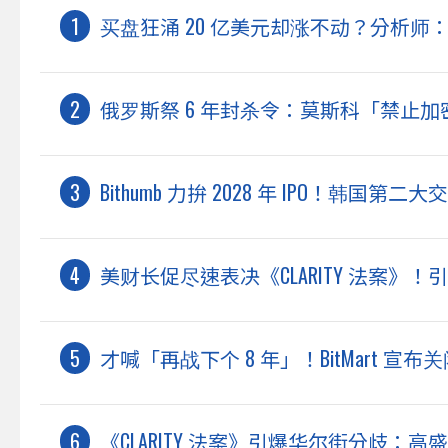
买盘狂涌 20 亿美元却涨不动？分析师：
俄罗斯祭 6 年封杀令：莫斯科「禁止加密
Bithumb 力拚 2028 年 IPO！韩国第
美财长促尽速表决《CLARITY 法案》
才喊「再战下个 8 年」！BitMart 宣
《CLARITY 法案》引爆华尔街分歧