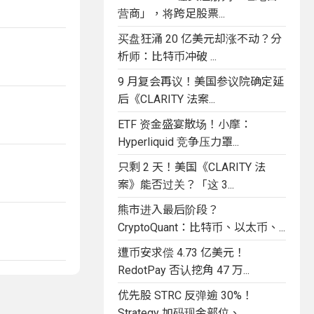
营商」，将跨足股票...
买盘狂涌 20 亿美元却涨不动？分
析师：比特币冲破 ...
9 月复会再议！美国参议院确定延
后《CLARITY 法案...
ETF 资金盛宴散场！小摩：
Hyperliquid 竞争压力罩...
只剩 2 天！美国《CLARITY 法
案》能否过关？「这 3...
熊市进入最后阶段？
CryptoQuant：比特币、以太币、...
遭币安求偿 4.73 亿美元！
RedotPay 否认挖角 47 万...
优先股 STRC 反弹逾 30%！
Strategy 加码现金部位、...