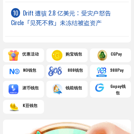
Drift 遭骇 2.8 亿美元：受灾户怒告
Circle「见死不救」未冻结被盗资产
优惠活动
购宝钱包
CGPay
NO钱包
808钱包
988Pay
Gopay钱
波币钱包
钱能钱包
包
K豆钱包