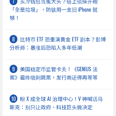
买冷钱包当冤大头？链上侦探开砲
「全是垃圾」，防骇用一支旧 iPhone 就
够！
比特币 ETF 恐重演黄金 ETF 剧本？彭博
分析师：暴涨后恐陷入多年低潮
美国稳定币监管卡关！《GENIUS 法
案》最终细则跳票，发行商还得再等等
盼 X 成全球 AI 治理中心！V 神喊话马
斯克：别只让政府、科技巨头做决定