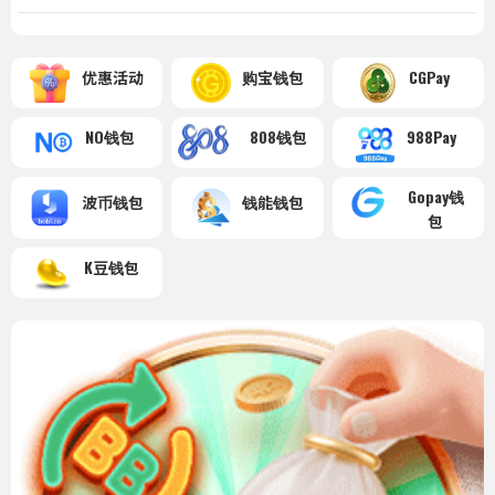
优惠活动
购宝钱包
CGPay
NO钱包
808钱包
988Pay
Gopay钱
波币钱包
钱能钱包
包
K豆钱包