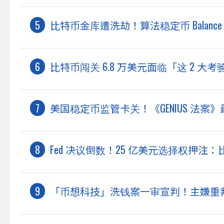
比特币金库遭洗劫！算法稳定币 Balance
比特币闯关 6.8 万美元面临「这 2 
美国稳定币监管卡关！《GENIUS 法
Fed 决议倒数！25 亿美元选择权押注：
「币想科技」洗钱案一审宣判！主嫌重判 2