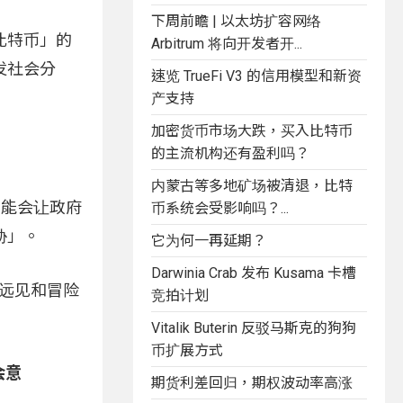
下周前瞻 | 以太坊扩容网络
比特币」的
Arbitrum 将向开发者开...
发社会分
速览 TrueFi V3 的信用模型和新资
产支持
加密货币市场大跌，买入比特币
的主流机构还有盈利吗？
内蒙古等多地矿场被清退，比特
可能会让政府
币系统会受影响吗？...
胁」。
它为何一再延期？
Darwinia Crab 发布 Kusama 卡槽
们的远见和冒险
竞拍计划
Vitalik Buterin 反驳马斯克的狗狗
币扩展方式
会意
期货利差回归，期权波动率高涨