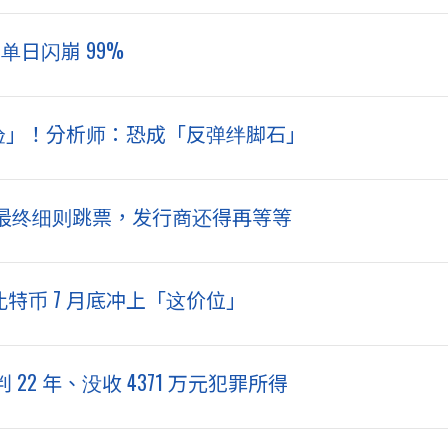
 单日闪崩 99%
大考验」！分析师：恐成「反弹绊脚石」
案》最终细则跳票，发行商还得再等等
比特币 7 月底冲上「这价位」
2 年、没收 4371 万元犯罪所得