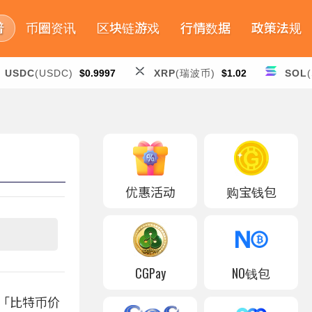
普
币圈资讯
区块链游戏
行情数据
政策法规
USDC
(USDC)
$0.9997
XRP
(瑞波币)
$1.02
SOL
优惠活动
购宝钱包
CGPay
NO钱包
章，对「比特币价