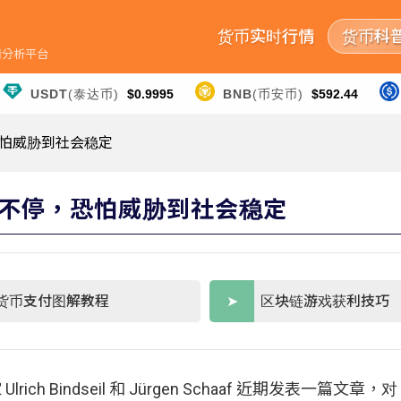
货币实时行情
货币科
行情分析平台
USDT
(泰达币)
$0.9995
BNB
(币安币)
$592.44
恐怕威胁到社会稳定
不停，恐怕威胁到社会稳定
货币支付图解教程
区块链游戏获利技巧
 Ulrich Bindseil 和 Jürgen Schaaf 近期发表一篇文