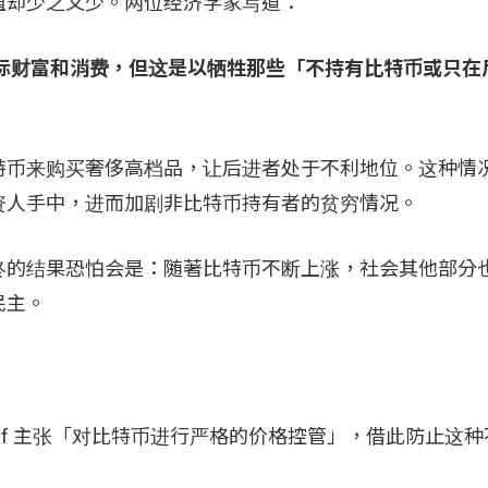
值却少之又少。两位经济学家写道：
际财富和消费，但这是以牺牲那些「不持有比特币或只在
特币来购买奢侈高档品，让后进者处于不利地位。这种情
资人手中，进而加剧非比特币持有者的贫穷情况。
终的结果恐怕会是：随著比特币不断上涨，社会其他部分
民主。
gen Schaaf 主张「对比特币进行严格的价格控管」，借此防止