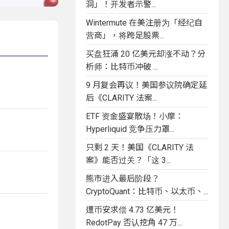
洞」！开发者示警...
Wintermute 在美注册为「经纪自
营商」，将跨足股票...
买盘狂涌 20 亿美元却涨不动？分
析师：比特币冲破 ...
9 月复会再议！美国参议院确定延
后《CLARITY 法案...
ETF 资金盛宴散场！小摩：
Hyperliquid 竞争压力罩...
只剩 2 天！美国《CLARITY 法
案》能否过关？「这 3...
熊市进入最后阶段？
CryptoQuant：比特币、以太币、...
遭币安求偿 4.73 亿美元！
RedotPay 否认挖角 47 万...