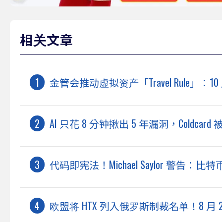
相关文章
金管会推动虚拟资产「Travel Rule」：
AI 只花 8 分钟揪出 5 年漏洞，Coldc
代码即宪法！Michael Saylor 警
欧盟将 HTX 列入俄罗斯制裁名单！8 月