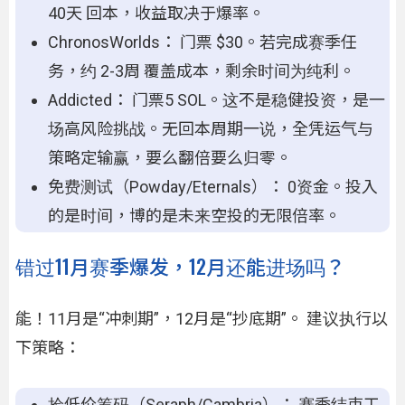
40天 回本，收益取决于爆率。
ChronosWorlds： 门票 $30。若完成赛季任
务，约 2-3周 覆盖成本，剩余时间为纯利。
Addicted： 门票5 SOL。这不是稳健投资，是一
场高风险挑战。无回本周期一说，全凭运气与
策略定输赢，要么翻倍要么归零。
免费测试（Powday/Eternals）： 0资金。投入
的是时间，博的是未来空投的无限倍率。
错过11月赛季爆发，12月还能进场吗？
能！11月是“冲刺期”，12月是“抄底期”。 建议执行以
下策略：
捡低价筹码（Seraph/Cambria）： 赛季结束工