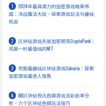
2024年最具潜力的加密游戏暗黑帝
国：决战魔法大陆，探索游戏玩法与赚钱
机会
区块链游戏先驱加密朋克CryptoPunk：
风靡一时最值钱的NFT
挖掘最赚钱区块链游戏Calvaria：探索
加密游戏最诱人预售
BB区块链视讯色碟游戏派彩赔率分
析，六个区块链色碟玩法技巧