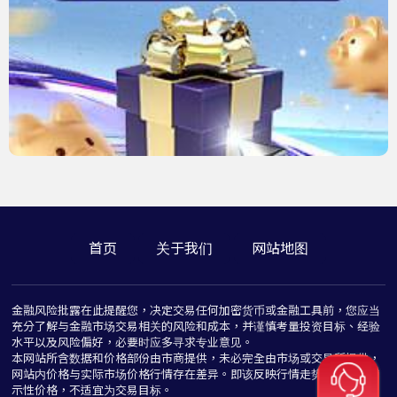
首页
关于我们
网站地图
金融风险批露在此提醒您，决定交易任何加密货币或金融工具前，您应当
充分了解与金融市场交易相关的风险和成本，并谨慎考量投资目标、经验
水平以及风险偏好，必要时应多寻求专业意见。
本网站所含数据和价格部份由市商提供，未必完全由市场或交易所提供，
网站内价格与实际市场价格行情存在差异。即该反映行情走势价格仅为指
示性价格，不适宜为交易目标。