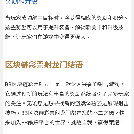
奖励和升级
当玩家成功射中目标时，将获得相应的奖励和积分。
这些奖励可以用于提升装备、解锁新关卡和升级技
能，让玩家们在游戏中变得更强大。
区块链彩票射龙门结语
BB区块链彩票射龙门是一款令人兴奋的射击游戏，
它通过创新的玩法和丰富的奖励系统吸引了众多玩家
的关注。无论您是想寻找新的游戏体验还是展现射击
技巧，BB区块链彩票射龙门都是您的不二之选。快
来加入BB娱乐平台的世界，挑战自我，赢得荣耀！