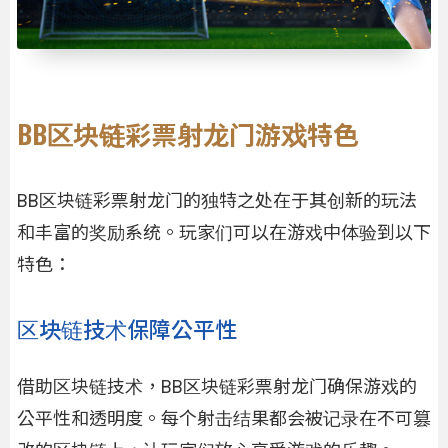
BB区块链彩票射龙门游戏特色
BB区块链彩票射龙门的独特之处在于其创新的玩法
和丰富的奖励系统。玩家们可以在游戏中体验到以下
特色：
区块链技术保障公平性
借助区块链技术，BB区块链彩票射龙门确保游戏的
公平性和透明度。每个射击结果都会被记录在不可篡