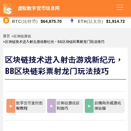
虚拟数字货币信息网
BTC
(比特币)
$64,875.70
ETH
(以太坊)
$1,914.72
首页
>区块链游戏
>区块链技术进入射击游戏新纪元，BB区块链彩票射龙门玩法技巧
区块链技术进入射击游戏新纪元，
BB区块链彩票射龙门玩法技巧
数字货币支付图
区块链游戏获
剧情向养成游戏
解教程
利技巧
体验版