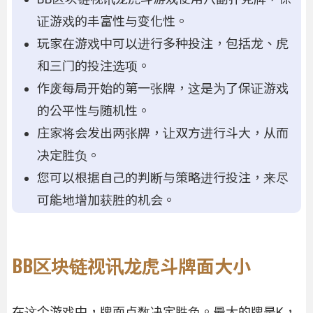
证游戏的丰富性与变化性。
玩家在游戏中可以进行多种投注，包括龙、虎
和三门的投注选项。
作废每局开始的第一张牌，这是为了保证游戏
的公平性与随机性。
庄家将会发出两张牌，让双方进行斗大，从而
决定胜负。
您可以根据自己的判断与策略进行投注，来尽
可能地增加获胜的机会。
BB区块链视讯龙虎斗牌面大小
在这个游戏中，牌面点数决定胜负。最大的牌是K，