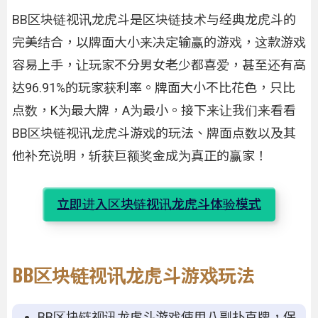
BB区块链视讯龙虎斗是区块链技术与经典龙虎斗的
完美结合，以牌面大小来决定输赢的游戏，这款游戏
容易上手，让玩家不分男女老少都喜爱，甚至还有高
达96.91%的玩家获利率。牌面大小不比花色，只比
点数，K为最大牌，A为最小。接下来让我们来看看
BB区块链视讯龙虎斗游戏的玩法、牌面点数以及其
他补充说明，斩获巨额奖金成为真正的赢家！
立即进入区块链视讯龙虎斗体验模式
BB区块链视讯龙虎斗游戏玩法
BB区块链视讯龙虎斗游戏使用八副扑克牌，保