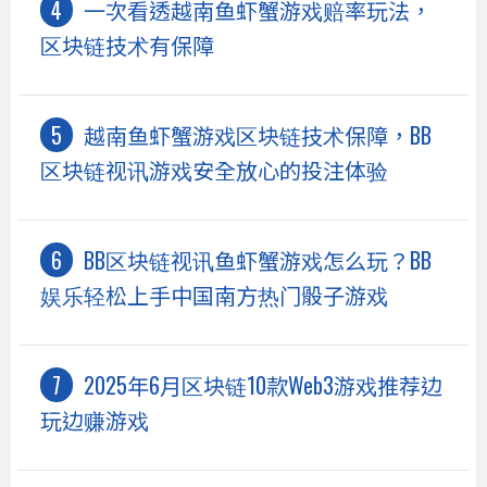
一次看透越南鱼虾蟹游戏赔率玩法，
区块链技术有保障
越南鱼虾蟹游戏区块链技术保障，BB
区块链视讯游戏安全放心的投注体验
BB区块链视讯鱼虾蟹游戏怎么玩？BB
娱乐轻松上手中国南方热门骰子游戏
2025年6月区块链10款Web3游戏推荐边
玩边赚游戏