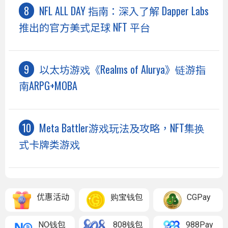
NFL ALL DAY 指南：深入了解 Dapper Labs
推出的官方美式足球 NFT 平台
以太坊游戏《Realms of Alurya》链游指
南ARPG+MOBA
Meta Battler游戏玩法及攻略，NFT集换
式卡牌类游戏
优惠活动
购宝钱包
CGPay
NO钱包
808钱包
988Pay