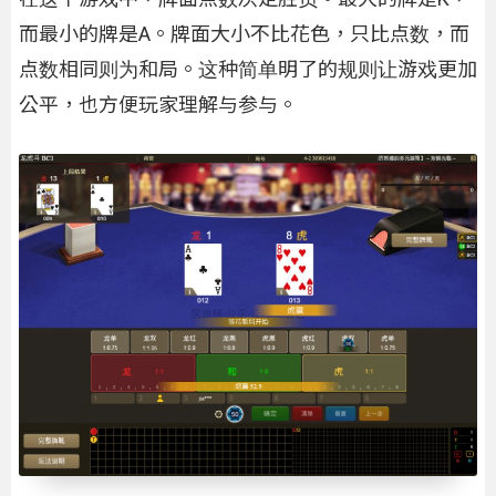
而最小的牌是A。牌面大小不比花色，只比点数，而
点数相同则为和局。这种简单明了的规则让游戏更加
公平，也方便玩家理解与参与。