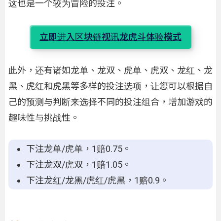
这也是一个较为冒险的投注。
立即进入区块链视讯龙虎斗体验模式
此外，还有诸如龙单、龙双、虎单、虎双、龙红、龙
黑、虎红和虎黑等多样的投注选项，让您可以根据自
己的预测与判断来选择不同的投注组合，增加游戏的
趣味性与挑战性。
下注龙单/虎单，1赔0.75。
下注龙双/虎双，1赔1.05。
下注龙红/龙黑/虎红/虎黑，1赔0.9。