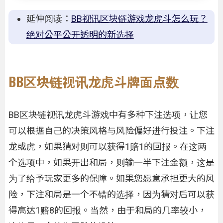
延伸阅读：
BB视讯区块链游戏龙虎斗怎么玩？
绝对公平公开透明的新选择
BB区块链视讯龙虎斗牌面点数
BB区块链视讯龙虎斗游戏中有多种下注选项，让您
可以根据自己的决策风格与风险偏好进行投注。下注
龙或虎，如果猜对则可以获得1赔1的回报。在这两
个选项中，如果开出和局，则输一半下注金额，这是
为了给予玩家更多的保障。如果您愿意承担更大的风
险，下注和局是一个不错的选择，因为猜对后可以获
得高达1赔8的回报。当然，由于和局的几率较小，