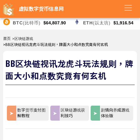
虚拟数字货币信息网
BTC
(比特币)
$64,807.90
ETH
(以太坊)
$1,916.54
首页
>区块链游戏
>BB区块链视讯龙虎斗玩法规则，牌面大小和点数究竟有何玄机
BB区块链视讯龙虎斗玩法规则，牌
面大小和点数究竟有何玄机
数字货币支付图
区块链游戏获
剧情向养成游戏
解教程
利技巧
体验版