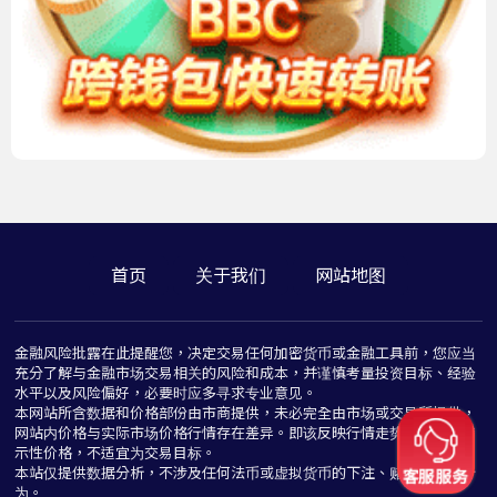
首页
关于我们
网站地图
金融风险批露在此提醒您，决定交易任何加密货币或金融工具前，您应当
充分了解与金融市场交易相关的风险和成本，并谨慎考量投资目标、经验
水平以及风险偏好，必要时应多寻求专业意见。
本网站所含数据和价格部份由市商提供，未必完全由市场或交易所提供，
网站内价格与实际市场价格行情存在差异。即该反映行情走势价格仅为指
示性价格，不适宜为交易目标。
本站仅提供数据分析，不涉及任何法币或虚拟货币的下注、赌博与推介行
为。