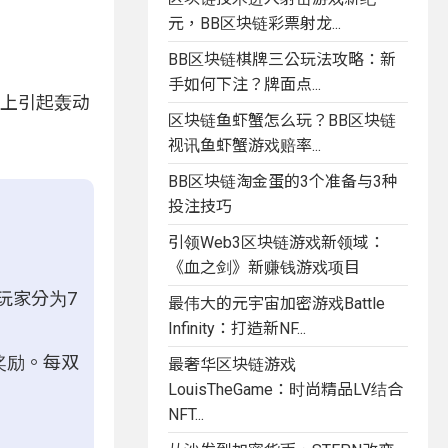
元，BB区块链彩票射龙...
BB区块链棋牌三公玩法攻略：新
手如何下注？牌面点...
场上引起轰动
区块链鱼虾蟹怎么玩？BB区块链
视讯鱼虾蟹游戏赔率...
BB区块链淘金蛋的3个准备与3种
投注技巧
引领Web3区块链游戏新领域：
《血之剑》新赚钱游戏项目
玩家分为7
最伟大的元宇宙加密游戏Battle
Infinity：打造新NF...
T奖励。每双
最奢华区块链游戏
LouisTheGame：时尚精品LV结合
NFT...