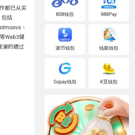
工作都已从实
808钱包
988Pay
，包括
tmoovs、
PN等Web3健
波澜的通过
波币钱包
钱能钱包
Gopay钱包
K豆钱包