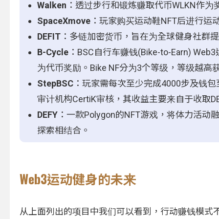
Walken
：透过步行和锻炼赚取代币WLKN作为
SpaceXmove
：玩家购买运动鞋NFT后进行运
DEFIT
：多链加密货币，旨在为全球健身社群
B-Cycle
：BSC自行车赚钱(Bike-to-Ear
为代币奖励。Bike NF分为3个等级，等级越
StepBSC
：玩家需每次至少完成4000步及钱包至
审计机构CertiK审核，其收益主要来自于收取D
DEFY
：一款Polygon的NFT游戏，将体力活动融
探索相结合。
Web3运动健身的未来
从上面列出的项目中我们可以看到，行动赚钱模式