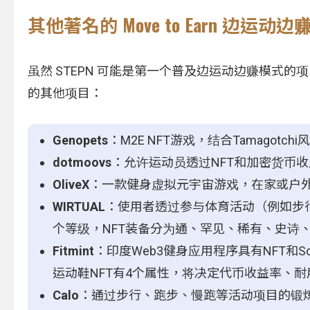
其他著名的 Move to Earn 边运动
虽然 STEPN 可能是第一个普及边运动边赚模式
的其他项目：
Genopets
：M2E NFT游戏，结合Tamagot
dotmoovs
：允许运动员透过NFT和加密货币
OliveX
：一款健身虚拟元宇宙游戏，在家或户
WIRTUAL
：使用者透过参与体育活动（例如步行
个等级，NFT装备分为通、罕见、稀有、史诗
Fitmint
：印度Web3健身应用程序具有NFT和S
运动鞋NFT有4个属性，将决定代币收益率、耐
Calo
：通过步行、跑步、慢跑等活动项目的锻炼