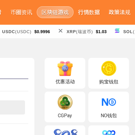
普
币圈资讯
区块链游戏
行情数据
政策法规
USDC
(USDC)
$0.9996
XRP
(瑞波币)
$1.03
SOL
优惠活动
购宝钱包
CGPay
NO钱包