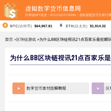
虚拟数字货币信息网
区块链NFT投资，BTC/USDT/CGPAY，虚拟加密货币交易
BTC
(比特币)
$64,967.81
ETH
(以太坊)
$1,914.32
首页
>区块链游戏
>为什么BB区块链视讯21点百家乐是近期
为什么BB区块链视讯21点百家乐
数字货币支付图解教程
区