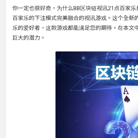
你一定也很好奇，为什么BB区块链视讯21点百家乐
百家乐的下注模式完美融合的视讯游戏。这个全新的
乐的爱好者，这款游戏都能满足您的期待。在本文中
巨大的潜力。