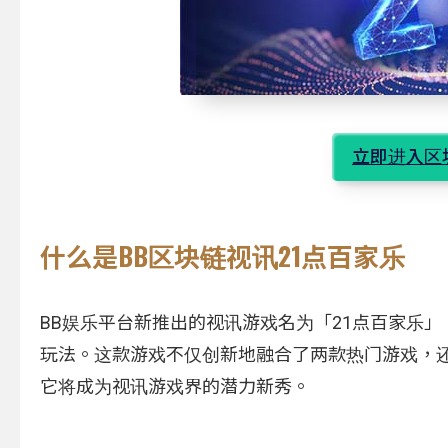
立即进入区
什么是BB区块链视讯21点百家乐
BB娱乐平台新推出的视讯游戏名为「21点百家乐
玩法。这款游戏不仅创新地融合了两款热门游戏，
它将成为视讯游戏界的潜力新秀。