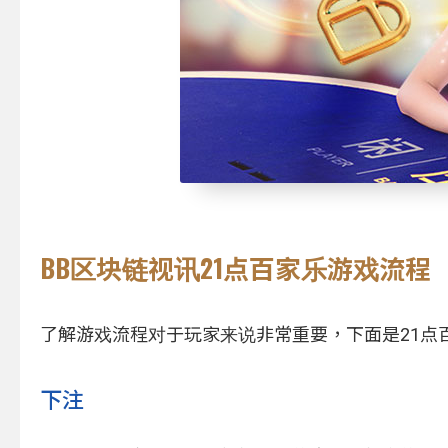
BB区块链视讯21点百家乐游戏流程
了解游戏流程对于玩家来说非常重要，下面是21点
下注