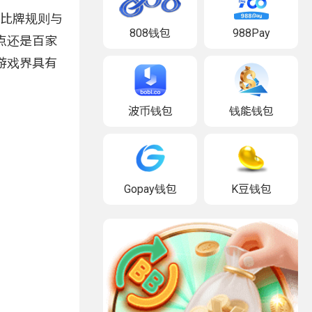
点比牌规则与
808钱包
988Pay
点还是百家
游戏界具有
波币钱包
钱能钱包
Gopay钱包
K豆钱包