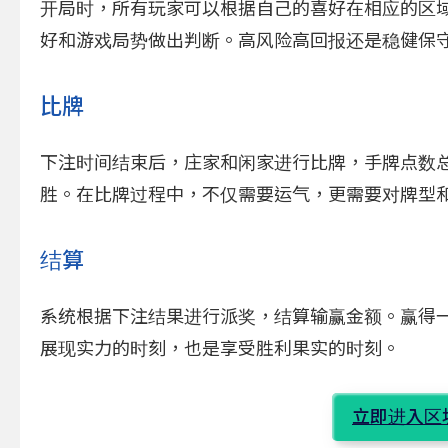
开局时，所有玩家可以根据自己的喜好在相应的区
好和游戏局势做出判断。高风险高回报还是稳健保
比牌
下注时间结束后，庄家和闲家进行比牌，手牌点数总
胜。在比牌过程中，不仅需要运气，更需要对牌型
结算
系统根据下注结果进行派奖，结算输赢金额。赢得
展现实力的时刻，也是享受胜利果实的时刻。
立即进入区