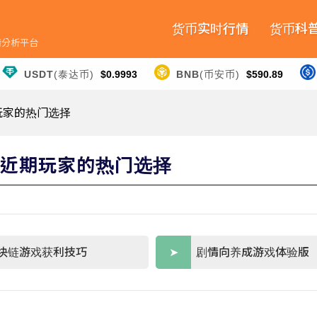
货币实时行情
货币科
行情分析平台
USDT
(泰达币)
$0.9993
BNB
(币安币)
$590.89
玩家的热门选择
是近期玩家的热门选择
块链游戏获利技巧
剧情向养成游戏体验版