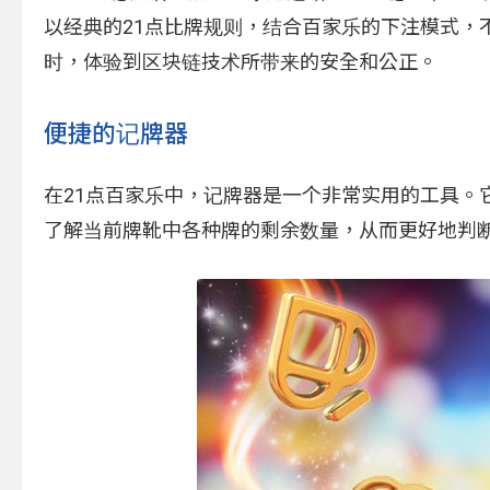
以经典的21点比牌规则，结合百家乐的下注模式，
时，体验到区块链技术所带来的安全和公正。
便捷的记牌器
在21点百家乐中，记牌器是一个非常实用的工具。
了解当前牌靴中各种牌的剩余数量，从而更好地判