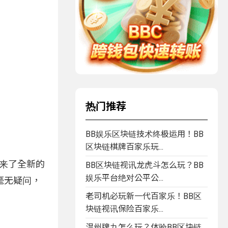
热门推荐
BB娱乐区块链技术终极运用！BB
区块链棋牌百家乐玩...
带来了全新的
BB区块链视讯龙虎斗怎么玩？BB
娱乐平台绝对公平公...
毫无疑问，
老司机必玩新一代百家乐！BB区
块链视讯保险百家乐...
温州牌九怎么玩？体验BB区块链