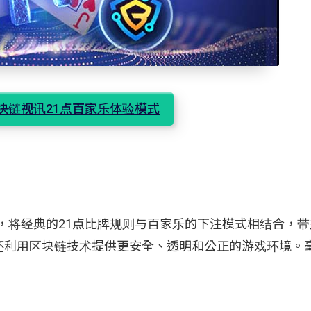
块链视讯21点百家乐体验模式
」，将经典的21点比牌规则与百家乐的下注模式相结合，
还利用区块链技术提供更安全、透明和公正的游戏环境。