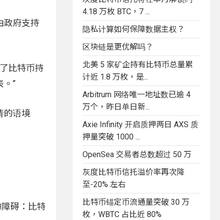
4.18 万枚 BTC，7 ...
由政府支持
隐私计算如何保障数据主权？
区块链是更优解吗？
北美 5 家矿企持有比特币总量累
利了比特币持
计近 1.8 万枚，是...
。”
Arbitrum 网络唯一地址数已逾 4
万个，昨日单日新...
请的语境
Axie Infinity 开启质押两日 AXS 质
押量突破 1000 ...
OpenSea 交易者总数超过 50 万
灰度比特币信托溢价率再次降
至-20% 左右
比特币锚定币流通量突破 30 万
的障碍：比特
枚，WBTC 占比近 80%