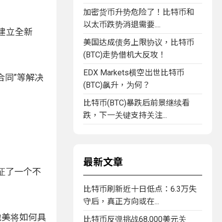
加密货币升势危险了！比特币和
以太币跌势消退需要....
建立全新
美国达成债务上限协议，比特币
(BTC)走势借机大反攻！
EDX Markets横空出世比特币
合同”等解决
(BTC)飙升，为何？
比特币(BTC)暴跌后前景继续看
跌，下一关键支持关注...
最新文章
证了一个不
比特币刷新近十日低点：6.3万失
守后，真正方向或在...
地美将如何具
比特币反弹挑战68,000美元关