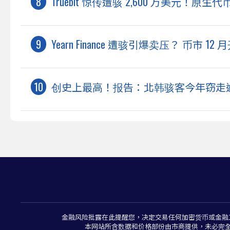
Truebit 惊传遭骇 2,600 万美元！原生代
Yearn Finance 遭骇引爆卖压？ 币
创史上最高！报告：北韩骇客今年窃走逾 
金融风险批露在此提醒您，决定交易任何加密货币或金融
本网站所含数据和价格部份由市商提供，未必完