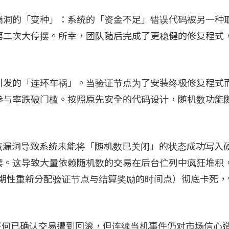
该漏洞的「变种」：系统的「资金不足」错误代码被另一种
第二次大停摆。所幸，团队随后完成了更稳健的修复程式
引发的「连环车祸」。当验证节点为了安装终极修复程式
参与率跌破门槛。按照原先安全的代码设计，随机数功能
于该漏洞导致系统未能将「随机数已关闭」的状态成功写入
摆。这导致大量依赖随机数的交易在后台伫列中疯狂堆积
，区块链周期性重新分配验证节点与结算奖励的时间点）彻底卡死
有任何已确认交易遭到回滚，但连续当机事件仍对市场信心