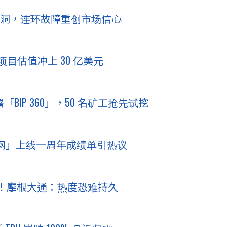
埋下漏洞，连环故障重创市场信心
预售！项目估值冲上 30 亿美元
BIP 360」，50 名矿工抢先试挖
主网」上线一周年成绩单引热议
暴冲！摩根大通：热度恐难持久