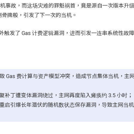
生 3 次当机事故，而这场灾难的罪魁祸首，竟是源自一次版本
倒骨牌般，引发了下一次的当机。
中，意外触发了 Gas 计费逻辑漏洞，进而引发一连串系统性故
致 Gas 费计算与资产模型冲突，造成节点集体当机，主网
复补丁遭变体漏洞绕过，主网再度陷入瘫痪约 3.5 小时；
重启引爆长年潜伏的随机数状态保存漏洞，导致主网当机近