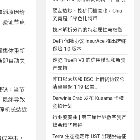
硬盘热炒、挖矿门槛高涨，Chia
取消原因给
究竟是「绿色比特币...
，验证节点
技术解析分片的特定属性与权衡
DeFi 保险协议 InsurAce 推出跨链
保险 1.0 版本
而集体重新
速览 TrueFi V3 的信用模型和新资
随即自动关
产支持
昨日以太坊和 BSC 上借贷协议总
清算量超 1.19 亿美...
硬碟，当节
Darwinia Crab 发布 Kusama 卡槽
，最终导致
竞拍计划
，停机长达近
行业变奏曲 | 第三届世界数字资产
峰会精华集锦
Terra 生态稳定币 UST 出现脱锚征
造成冲击，