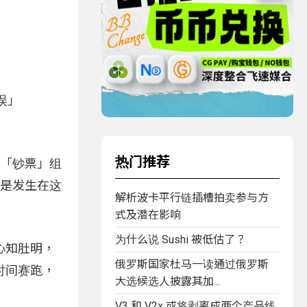
误」
热门推荐
的「钞票」组
 正是发生在这
解析波卡平行链插槽拍卖参与方
式及潜在影响
为什么说 Sushi 被低估了？
心知肚明，
俄罗斯国家杜马一读通过俄罗斯
时间赛跑，
大选候选人披露其加...
V3 和 V2x 或将剥离成两个产品线