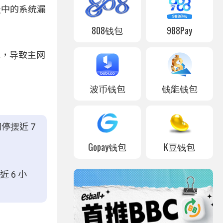
升级中的系统漏
808钱包
988Pay
障，导致主网
波币钱包
钱能钱包
停摆近 7
Gopay钱包
K豆钱包
 6 小