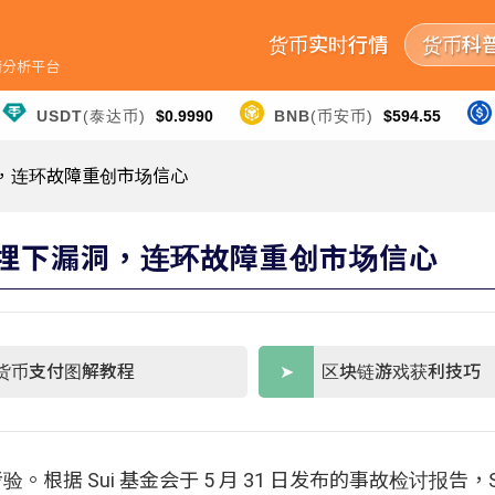
货币实时行情
货币科
行情分析平台
USDT
(泰达币)
$0.9990
BNB
(币安币)
$594.55
漏洞，连环故障重创市场信心
级功能埋下漏洞，连环故障重创市场信心
货币支付图解教程
区块链游戏获利技巧
根据 Sui 基金会于 5 月 31 日发布的事故检讨报告，Su