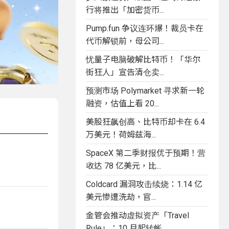
行将推出「加密货币...
Pump.fun 争议连环爆！裁员卡在
代币解锁前，母公司...
忧量子电脑破解比特币！「华尔
街狂人」宣告清仓卖...
预测市场 Polymarket 寻求新一轮
融资，估值上看 20...
美股狂飙创高、比特币却卡在 6.4
万美元！荷姆兹海...
SpaceX 第二季财报优于预期！营
收达 78 亿美元，比...
Coldcard 漏洞攻击续烧：1.14 亿
美元惨遭洗劫，官...
金管会推动虚拟资产「Travel
Rule」：10 月起转帐...