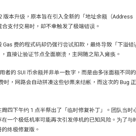
1.72 版本升级，原本旨在引入全新的「地址余额（Address
进行混合支付交易时，却不幸触发了极端错误。
 Gas 费的程式码却仍强行尝试扣款，最终导致「下溢错
系统异常），直接让验证节点全面崩溃，主网随之陷入瘫痪。
用者的 SUI 币余额并非单一数字，而是由多张面额不同
支付手续费时，网路会自动拼凑这些钞票来结帐，而这次的 Bug
周四下午约 1 点半祭出了「临时修复补丁」。团队当时
存在一个极低机率可能再次引发停机的已知风险。为了与
善的终极修复版。