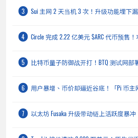
Sui 主网 2 天当机 3 次！升级功能
Circle 完成 2.22 亿美元 $ARC 代币
比特币量子防御战开打！BTQ 测试网部署「
用户暴增、币价却逼近谷底！「Pi 币
以太坊 Fusaka 升级带动链上活跃度