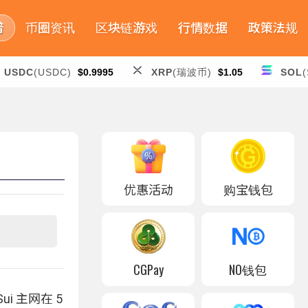
普
币圈资讯
区块链游戏
行情数据
政策法规
USDC
(USDC)
$0.9995
XRP
(瑞波币)
$1.05
SOL
(
优惠活动
购宝钱包
CGPay
NO钱包
i 主网在 5