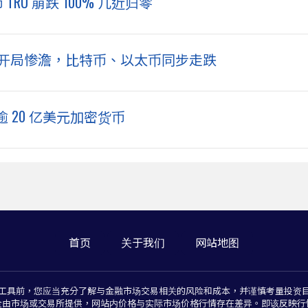
币 TRU 崩跌 100% 几近归零
市 12 月开局惨澹，比特币、以太币同步走跌
20 亿美元加密货币
首页
关于我们
网站地图
工具前，您应当充分了解与金融市场交易相关的风险和成本，并谨慎考量投资
全由市场或交易所提供，网站内价格与实际市场价格行情存在差异。即该反映行