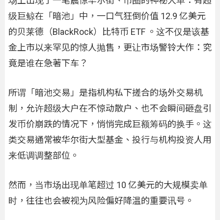
场上出现了一笔震惊华尔街、币圈的神秘大单：有超
级巨鲸在「暗池」中，一口气狂倒价值 12.9 亿美元
的贝莱德（BlackRock）比特币 ETF 。这不仅是该基
金上市以来罕见的惊人抛售，更让市场警铃大作：究
竟是谁在急著下车？
所谓「暗池交易」是指机构私下搓合的场外交易机
制，允许超级大户在不惊动散户、也不会瞬间砸盘引
发币价崩跌的情况下，悄悄完成巨额筹码的换手。这
类交易通常被华尔街大型基金、投行与机构投资人用
来低调调整部位。
然而，当市场出现单笔超过 10 亿美元的大规模卖单
时，往往也会被视为风险偏好降温的重要讯号。