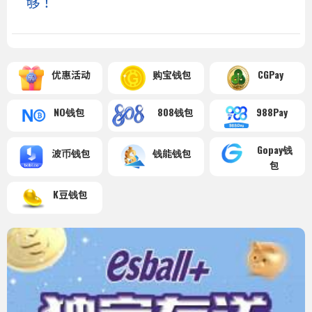
够！
优惠活动
购宝钱包
CGPay
NO钱包
808钱包
988Pay
Gopay钱
波币钱包
钱能钱包
包
K豆钱包