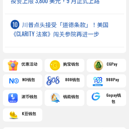
投资上限 3,800 美元，9 月正式上路
川普点头接受「道德条款」！美国
《CLARITY 法案》闯关参院再进一步
优惠活动
购宝钱包
CGPay
NO钱包
808钱包
988Pay
Gopay钱
波币钱包
钱能钱包
包
K豆钱包