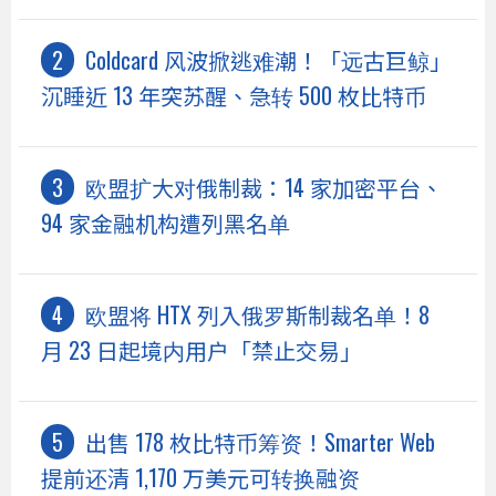
Coldcard 风波掀逃难潮！「远古巨鲸」
沉睡近 13 年突苏醒、急转 500 枚比特币
欧盟扩大对俄制裁：14 家加密平台、
94 家金融机构遭列黑名单
欧盟将 HTX 列入俄罗斯制裁名单！8
月 23 日起境内用户「禁止交易」
出售 178 枚比特币筹资！Smarter Web
提前还清 1,170 万美元可转换融资