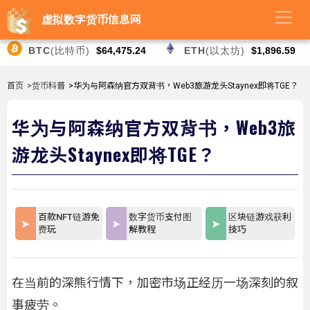
虚拟数字货币信息网
BTC
(比特币)
$64,475.24
ETH
(以太坊)
$1,896.59
首页
>货币科普
>华为与阿森纳官方双背书，Web3旅游龙头Staynex即将TGE？
华为与阿森纳官方双背书，Web3旅
游龙头Staynex即将TGE？
百款NFT链游免
数字货币支付图
区块链游戏获利
费玩
解教程
技巧
在当前的深熊行情下，加密市场正经历一场深刻的叙
事疲劳。