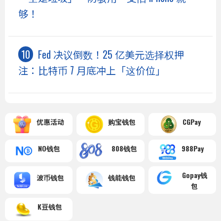
够！
Fed 决议倒数！25 亿美元选择权押
注：比特币 7 月底冲上「这价位」
优惠活动
购宝钱包
CGPay
NO钱包
808钱包
988Pay
Gopay钱
波币钱包
钱能钱包
包
K豆钱包