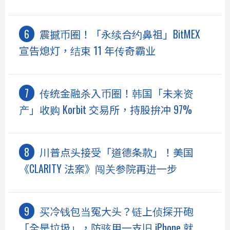
震撼币圈！「永续合约鼻祖」BitMEX
宣告熄灯，结束 11 年传奇霸业
传统金融杀入币圈！韩国「未来资
产」收购 Korbit 交易所，持股拚冲 97%
川普点头接受「道德条款」！美国
《CLARITY 法案》闯关参院再进一步
买冷钱包当冤大头？链上侦探开砲
「全是垃圾」，防骇用一支旧 iPhone 就