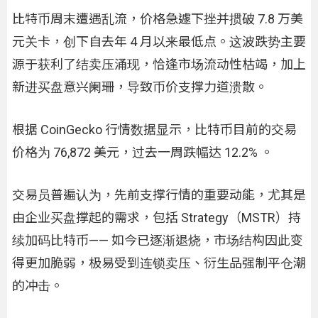
比特币周末遭遇乱流，价格急遽下挫并掼破 7.8 万美
元关卡，创下自去年 4 月以来最低点。这波跌势主要
源于获利了结卖压涌现，恰逢市场流动性枯竭，加上
新进买盘意兴阑珊，导致币价支撑力道溃散。
根据 CoinGecko 行情数据显示，比特币目前的交易
价格为 76,872 美元，过去一周跌幅达 12.2% 。
交易员普遍认为，先前支撑行情的重要动能，尤其是
由企业买盘撑起的需求，包括 Strategy（MSTR）持
续加码比特币—— 如今已逐渐退烧，市场结构因此变
得更加脆弱，极易受到连锁卖压、衍生品强制平仓潮
的冲击。