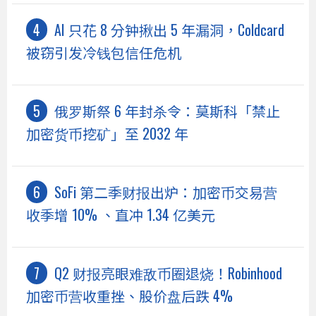
AI 只花 8 分钟揪出 5 年漏洞，Coldcard
被窃引发冷钱包信任危机
俄罗斯祭 6 年封杀令：莫斯科「禁止
加密货币挖矿」至 2032 年
SoFi 第二季财报出炉：加密币交易营
收季增 10% 、直冲 1.34 亿美元
Q2 财报亮眼难敌币圈退烧！Robinhood
加密币营收重挫、股价盘后跌 4%