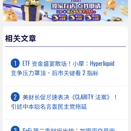
相关文章
ETF 资金盛宴散场！小摩：Hyperliquid
竞争压力罩顶、后市关键看 2 指标
美财长促尽速表决《CLARITY 法案》！
引述中本聪名言轰民主党拖延
SoFi 第二季财报出炉：加密币交易营