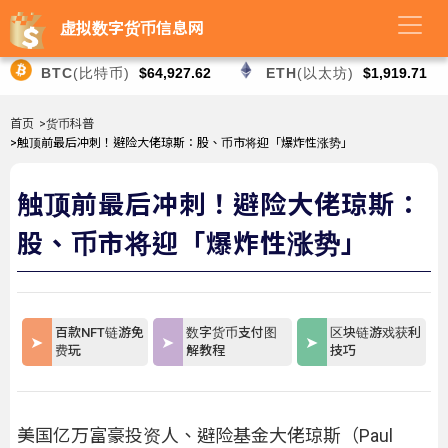
虚拟数字货币信息网
BTC
(比特币)
$64,927.62
ETH
(以太坊)
$1,919.71
首页
>货币科普
>触顶前最后冲刺！避险大佬琼斯：股、币市将迎「爆炸性涨势」
触顶前最后冲刺！避险大佬琼斯：
股、币市将迎「爆炸性涨势」
百款NFT链游免
数字货币支付图
区块链游戏获利
费玩
解教程
技巧
美国亿万富豪投资人、避险基金大佬琼斯（Paul