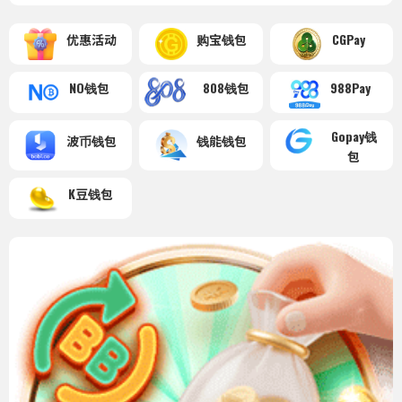
优惠活动
购宝钱包
CGPay
NO钱包
808钱包
988Pay
Gopay钱
波币钱包
钱能钱包
包
K豆钱包