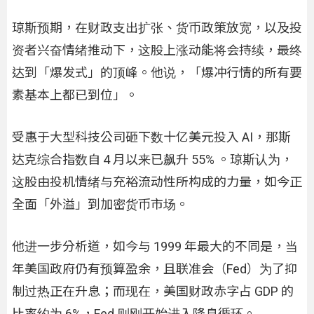
琼斯预期，在财政支出扩张、货币政策放宽，以及投
资者兴奋情绪推动下，这股上涨动能将会持续，最终
达到「爆发式」的顶峰。他说，「爆冲行情的所有要
素基本上都已到位」。
受惠于大型科技公司砸下数十亿美元投入 AI，那斯
达克综合指数自 4 月以来已飙升 55% 。琼斯认为，
这股由投机情绪与充裕流动性所构成的力量，如今正
全面「外溢」到加密货币市场。
他进一步分析道，如今与 1999 年最大的不同是，当
年美国政府仍有预算盈余，且联准会（Fed）为了抑
制过热正在升息；而现在，美国财政赤字占 GDP 的
比率约为 6%，Fed 则刚开始进入降息循环。