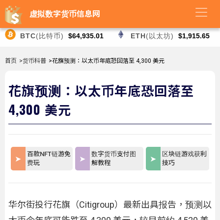
虚拟数字货币信息网
BTC
(比特币)
$64,935.01
ETH
(以太坊)
$1,915.65
首页
>货币科普
>花旗预测：以太币年底恐回落至 4,300 美元
花旗预测：以太币年底恐回落至
4,300 美元
百款NFT链游免
数字货币支付图
区块链游戏获利
费玩
解教程
技巧
华尔街投行花旗（Citigroup）最新出具报告，预测以