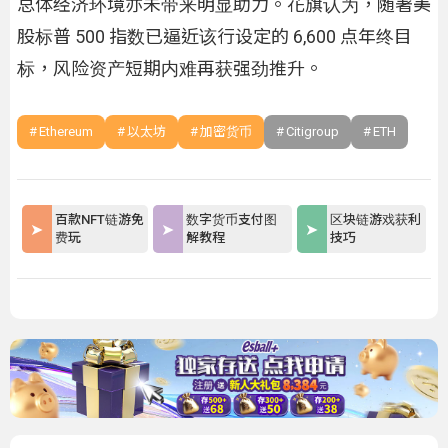
总体经济环境亦未带来明显助力。花旗认为，随著美
股标普 500 指数已逼近该行设定的 6,600 点年终目
标，风险资产短期内难再获强劲推升。
Ethereum
以太坊
加密货币
Citigroup
ETH
百款NFT链游免
数字货币支付图
区块链游戏获利
费玩
解教程
技巧