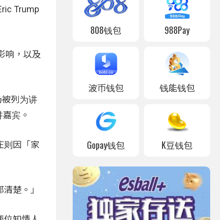
Trump
808钱包
988Pay
金融影响，以及
波币钱包
钱能钱包
仍被列为讲
讲嘉宾。
Gopay钱包
K豆钱包
庄则因「家
都清楚。」
两位知情人