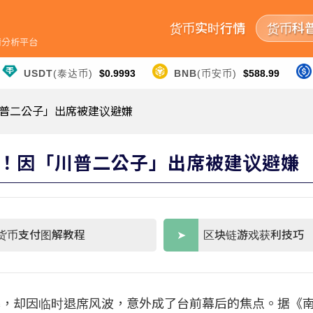
货币实时行情
货币科
行情分析平台
USDT
(泰达币)
$0.9993
BNB
(币安币)
$588.99
川普二公子」出席被建议避嫌
！因「川普二公子」出席被建议避嫌
货币支付图解教程
区块链游戏获利技巧
28）日揭幕，却因临时退席风波，意外成了台前幕后的焦点。据