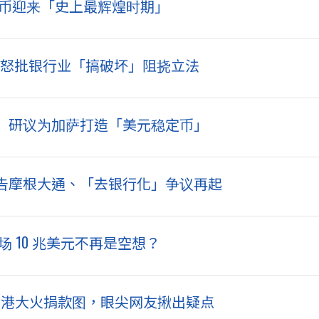
特币迎来「史上最辉煌时期」
案》、怒批银行业「搞破坏」阻挠立法
」研议为加萨打造「美元稳定币」
告摩根大通、「去银行化」争议再起
场 10 兆美元不再是空想？
0 万香港大火捐款图，眼尖网友揪出疑点