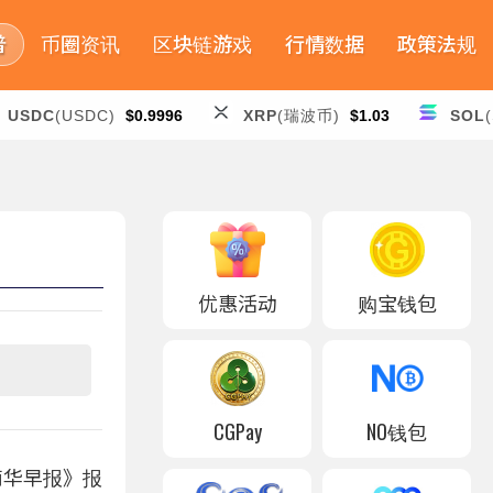
普
币圈资讯
区块链游戏
行情数据
政策法规
USDC
(USDC)
$0.9996
XRP
(瑞波币)
$1.03
SOL
优惠活动
购宝钱包
CGPay
NO钱包
《南华早报》报