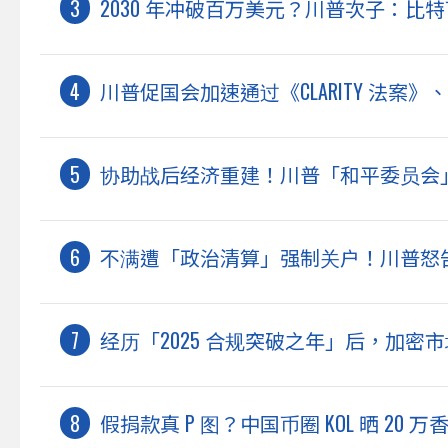
2030 年冲破百万美元？川普次子：比
川普促国会加速通过《CLARITY 法
协助战后经济重建！川普「和平委员会
不满遭「政治清算」强制关户！川普怒
经历「2025 合规突破之年」后，加密市
假捐款真 P 图？中国币圈 KOL 晒 2