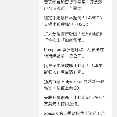
普丁签署加密货币法案：开放散
户合法买币、全面纳...
稳定币走进日本超商！LAWSON
支援小狐狸钱包，USDC...
扩大数位资产版图！纽约梅隆银
行将推出「加密货币...
Pump.fun 争议连环爆！裁员卡在
代币解锁前，母公司...
忧量子电脑破解比特币！「华尔
街狂人」宣告清仓卖...
预测市场 Polymarket 寻求新一轮
融资，估值上看 20...
美股狂飙创高、比特币却卡在 6.4
万美元！荷姆兹海...
SpaceX 第二季财报优于预期！营