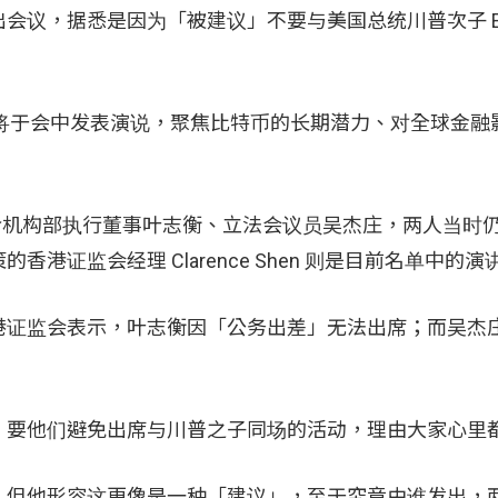
，据悉是因为「被建议」不要与美国总统川普次子 Eric 
ic Trump 将于会中发表演说，聚焦比特币的长期潜力、对全球
监会中介机构部执行董事叶志衡、立法会议员吴杰庄，两人当时
证监会经理 Clarence Shen 则是目前名单中的演
香港证监会表示，叶志衡因「公务出差」无法出席；而吴杰
，要他们避免出席与川普之子同场的活动，理由大家心里
，但他形容这更像是一种「建议」，至于究竟由谁发出，