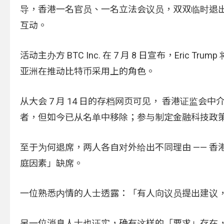
导，香港一名官员、一名立法会议员，双双临时退出会议
互动。
活动主办方 BTC Inc. 在 7 月 8 日宣布，Er
亚洲在推动比特币采用上的角色。
从大会 7 月 14 日的存档网页可见， 香港证
者，但如今已从名单中移除；参与制定金融科技政策的香港
至于为何退席，两人各自对外给出不同理由 —— 
庭因素」缺席。
一位熟悉内情的人士透露：「有人向议员提出建议
另一位消息人士也证实，确有这样的「要求」存在