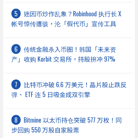
迷因币炒作乱象？Robinhood 执行长 X
帐号惊传遭骇，沦「假代币」宣传工具
传统金融杀入币圈！韩国「未来资
产」收购 Korbit 交易所，持股拚冲 97%
比特币冲破 6.6 万美元！晶片股止跌反
弹、 ETF 连 5 日吸金成双引擎
Bitmine 以太币持仓突破 577 万枚！同
步回购 550 万股自家股票