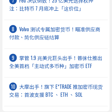
Fed 决议倒数！25 亿美元选择权押
注：比特币 7 月底冲上「这价位」
Volvo 测试专属加密货币！瞄准供应商
付款、简化供应链结算
掌管 1.9 兆美元巨头出手！普徕仕推出
全美首档「主动式多币种」加密币 ETF
大摩出手！旗下 E*TRADE 推加密币现货
交易：首波支援 BTC 、 ETH 、 SOL