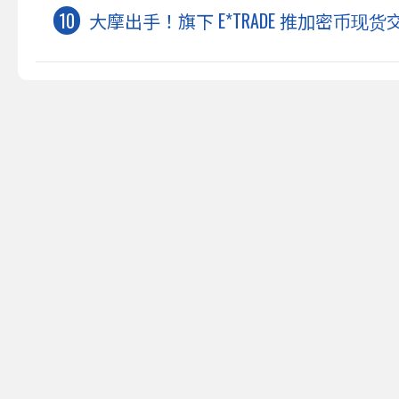
大摩出手！旗下 E*TRADE 推加密币现货交易