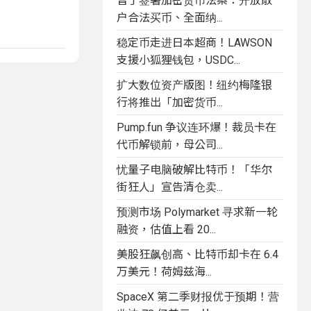
普丁签署加密货币法案：开放散
户合法买币、全面纳...
稳定币走进日本超商！LAWSON
支援小狐狸钱包，USDC...
扩大数位资产版图！纽约梅隆银
行将推出「加密货币...
Pump.fun 争议连环爆！裁员卡在
代币解锁前，母公司...
忧量子电脑破解比特币！「华尔
街狂人」宣告清仓卖...
预测市场 Polymarket 寻求新一轮
融资，估值上看 20...
美股狂飙创高、比特币却卡在 6.4
万美元！荷姆兹海...
SpaceX 第二季财报优于预期！营