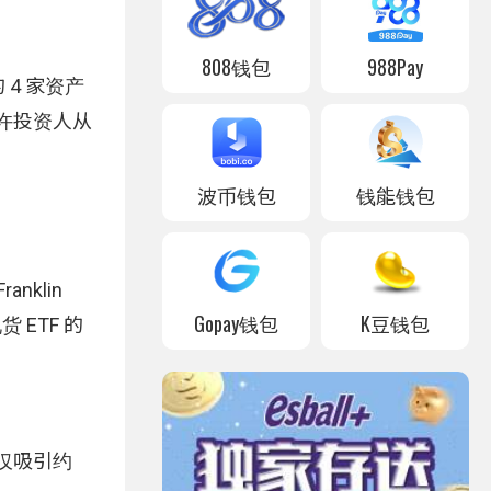
808钱包
988Pay
内的 4 家资产
允许投资人从
波币钱包
钱能钱包
nklin
Gopay钱包
K豆钱包
现货 ETF 的
 仅吸引约