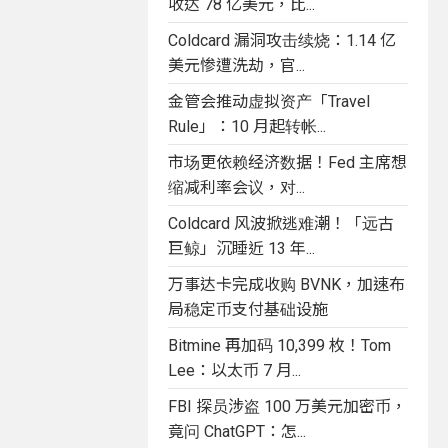
收达 78 亿美元，比...
Coldcard 漏洞攻击续烧：1.14 亿
美元惨遭洗劫，官...
金管会推动虚拟资产「Travel
Rule」：10 月起转帐...
市场更依赖经济数据！Fed 主席想
缩减利率会议，对...
Coldcard 风波掀逃难潮！「远古
巨鲸」沉睡近 13 年...
万事达卡完成收购 BVNK，加速布
局稳定币支付基础设施
Bitmine 再加码 10,399 枚！Tom
Lee：以太币 7 月...
FBI 探员涉盗 100 万美元加密币，
竟问 ChatGPT：怎...