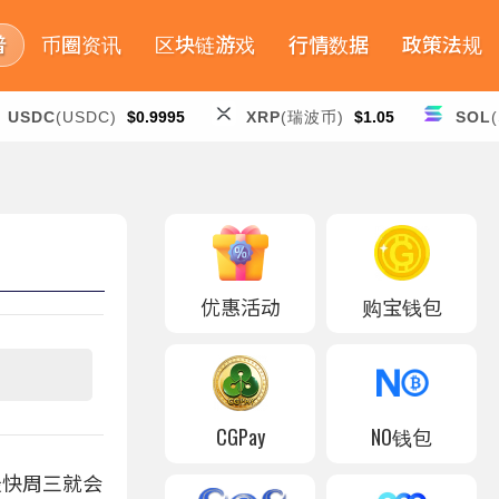
普
币圈资讯
区块链游戏
行情数据
政策法规
USDC
(USDC)
$0.9995
XRP
(瑞波币)
$1.05
SOL
优惠活动
购宝钱包
CGPay
NO钱包
最快周三就会