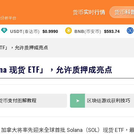
货币实时行情
货币科
行情分析平台
USDT
(泰达币)
$0.9990
BNB
(币安币)
$593.74
 ETF」，允许质押成亮点
na 现货 ETF」，允许质押成亮点
货币支付图解教程
区块链游戏获利技巧
大将率先迎来全球首批 Solana（SOL）现货 ETF，