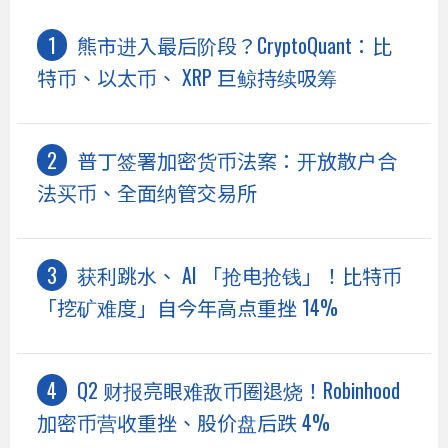
熊市进入最后阶段？CryptoQuant：比
特币、以太币、 XRP 巨鲸持续吸筹
普丁签署加密货币法案：开放散户合
法买币、全面纳管交易所
获利跳水、 AI 「抢电抢钱」！比特币
「挖矿难度」自今年高点重挫 14%
Q2 财报亮眼难敌币圈退烧！Robinhood
加密币营收重挫、股价盘后跌 4%