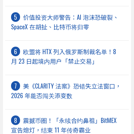
价值投资大师警告：AI 泡沫恐破裂、
SpaceX 在胡扯、比特币将归零
欧盟将 HTX 列入俄罗斯制裁名单！8
月 23 日起境内用户「禁止交易」
美《CLARITY 法案》恐错失立法窗口，
2026 年能否闯关添变数
震撼币圈！「永续合约鼻祖」BitMEX
宣告熄灯，结束 11 年传奇霸业