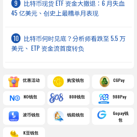
比特币现货 ETF 资金大撤退：6 月失血
45 亿美元、创史上最糟单月表现
比特币何时见底？分析师看跌至 5.5 万
美元、 ETP 资金流首度转负
优惠活动
购宝钱包
CGPay
NO钱包
808钱包
988Pay
Gopay钱
波币钱包
钱能钱包
包
K豆钱包