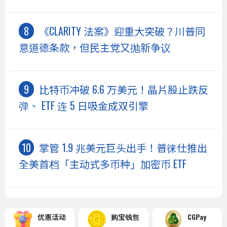
《CLARITY 法案》迎重大突破？川普同
意道德条款，但民主党又抛新争议
比特币冲破 6.6 万美元！晶片股止跌反
弹、 ETF 连 5 日吸金成双引擎
掌管 1.9 兆美元巨头出手！普徕仕推出
全美首档「主动式多币种」加密币 ETF
优惠活动
购宝钱包
CGPay