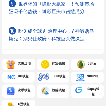
世界杯的「隐形大赢家」！预测市场
狂吸千亿热钱，博彩巨头市占遭瓜分
盼 X 成全球 AI 治理中心！V 神喊话马
斯克：别只让政府、科技巨头做决定
优惠活动
购宝钱包
CGPay
NO钱包
808钱包
988Pay
Gopay钱
波币钱包
钱能钱包
包
K豆钱包