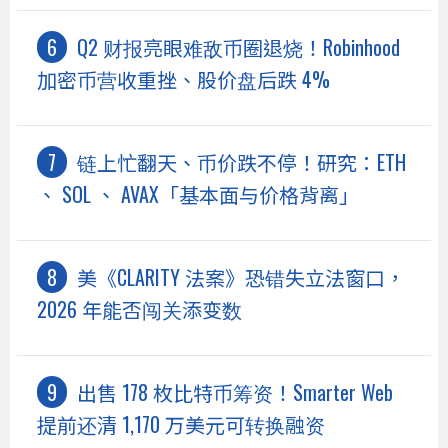
Q2 财报亮眼难敌币圈退烧！Robinhood
加密币营收重挫、股价盘后跌 4%
链上忙翻天、币价跌不停！研究：ETH
、 SOL 、 AVAX「基本面与价格背离」
美《CLARITY 法案》恐错失立法窗口，
2026 年能否闯关添变数
出售 178 枚比特币筹资！Smarter Web
提前还清 1,170 万美元可转换融资