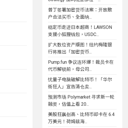
普丁签署加密货币法案：开放散
户合法买币、全面纳...
稳定币走进日本超商！LAWSON
支援小狐狸钱包，USDC...
扩大数位资产版图！纽约梅隆银
行将推出「加密货币...
Pump.fun 争议连环爆！裁员卡在
代币解锁前，母公司...
忧量子电脑破解比特币！「华尔
街狂人」宣告清仓卖...
预测市场 Polymarket 寻求新一轮
融资，估值上看 20...
美股狂飙创高、比特币却卡在 6.4
万美元！荷姆兹海...