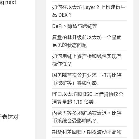
ng next
如何在以太坊 Layer 2 上构建衍生
品 DEX？
DeFi、隐私与跨链等
复盘柏林升级前以太坊一个显而
易见的状态问题
如何用链上资产桥和钱包实现互
操作性？
国务院首次公开要求「打击比特
币挖矿等」将如何影...
昨日以太坊和 BSC 上借贷协议总
清算量超 1.19 亿美...
内蒙古等多地矿场被清退，比特
公开表达对
币系统会受影响吗？...
期货利差回归，期权波动率高涨