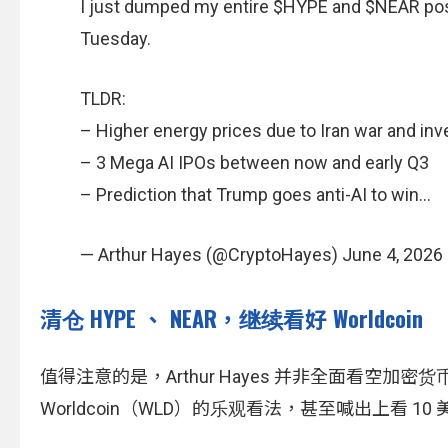
I just dumped my entire $HYPE and $NEAR positi
Tuesday.
TLDR:
– Higher energy prices due to Iran war and inv
– 3 Mega AI IPOs between now and early Q3
– Prediction that Trump goes anti-AI to win…
— Arthur Hayes (@CryptoHayes) June 4, 2026
清仓 HYPE 、 NEAR，继续看好 Worldcoin
值得注意的是，Arthur Hayes 并非全面看空加密
Worldcoin（WLD）的乐观看法，甚至喊出上看 1