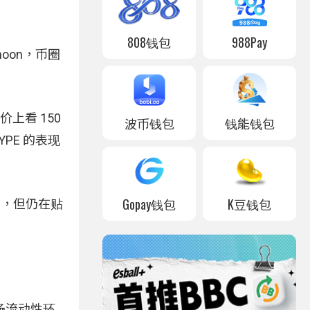
808钱包
988Pay
moon，币圈
标价上看 150
波币钱包
钱能钱包
YPE 的表现
Gopay钱包
K豆钱包
明，但仍在贴
市场流动性环