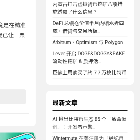
内蒙古打击虚拟货币挖矿八项措
施透露了什么信息？
DeFi 总锁仓价值半月内缩水近四
究竟是在精准
成，借贷与交易所板...
疑已让一票
Arbitrum、Optimism 与 Polygon
Lever 开启 DOGE&DOGGY&BAKE
流动性挖矿 & 质押活...
巨鲸上周购买了约 7.7 万枚比特币
最新文章
AI 揪出比特币生态 85 个「致命漏
洞」！开发者示警...
Wintermute 在美注册为「经纪自