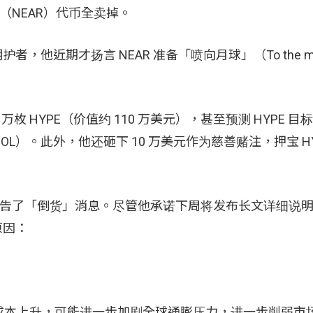
col（NEAR）代币全卖掉。
R 的拥护者，他近期才扬言 NEAR 准备「喷向月球」（To the 
.6 万枚 HYPE（价值约 110 万美元），甚至预测 HYPE 目
（SOL）。此外，他还砸下 10 万美元作为慈善赌注，押宝 H
上宣告了「倒货」消息。尽管他承诺下周将发布长文详细说
原因：
导致能源成本上升，可能进一步加剧全球通膨压力，进一步削弱