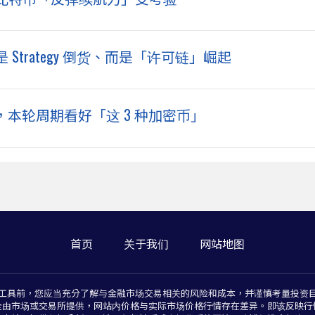
trategy 倒货、而是「许可链」崛起
触底，本轮周期看好「这 3 种加密币」
首页
关于我们
网站地图
工具前，您应当充分了解与金融市场交易相关的风险和成本，并谨慎考量投资
全由市场或交易所提供，网站内价格与实际市场价格行情存在差异。即该反映行