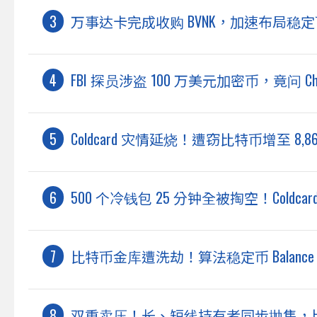
万事达卡完成收购 BVNK，加速布局稳
FBI 探员涉盗 100 万美元加密币，竟问 
Coldcard 灾情延烧！遭窃比特币增至 
500 个冷钱包 25 分钟全被掏空！Coldca
比特币金库遭洗劫！算法稳定币 Balance
双重卖压！长、短线持有者同步抛售，