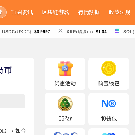
普
币圈资讯
区块链游戏
行情数据
政策法规
USDC
(USDC)
$0.9997
XRP
(瑞波币)
$1.04
SOL
 持币
优惠活动
购宝钱包
CGPay
NO钱包
（SOL），如今