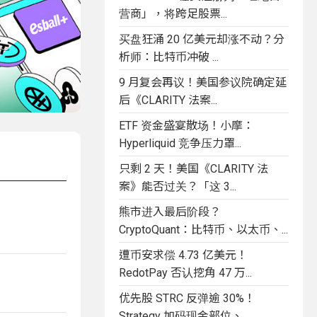
营商」，将跨足股票...
买盘狂涌 20 亿美元却涨不动？分
析师：比特币冲破 ...
9 月复会再议！美国参议院确定延
后《CLARITY 法案...
ETF 资金盛宴散场！小摩：
Hyperliquid 竞争压力罩...
只剩 2 天！美国《CLARITY 法
案》能否过关？「这 3...
熊市进入最后阶段？
CryptoQuant：比特币、以太币、...
遭币安求偿 4.73 亿美元！
RedotPay 否认挖角 47 万...
优先股 STRC 反弹逾 30%！
Strategy 加码现金部位、...