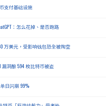
定币支付基础设施
ChatGPT：怎么花掉、是否跑路
8,860 万美元，受影响钱包恐全被掏空
rd 漏洞酿 594 枚比特币被盗
 单日闪崩 99%
比特币「反弹续航力」受考验