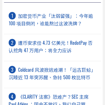
加密货币产业「汰弱留强」：今年逾
100 项目倒闭，谁能熬过这波洗牌？
遭币安求偿 4.73 亿美元！RedotPay 否
认挖角 47 万用户：将全力应诉
Coldcard 风波掀逃难潮！「远古巨鲸」
沉睡近 13 年突苏醒、急转 500 枚比特币
《CLARITY 法案》恐难产？SEC 主席
Paul Atkins ：国会不放行、我们自己管