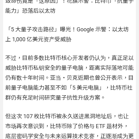
致命伤竟是「这原因」！花旗示警：比特币「抗量子
能力」恐落后以太坊
「5 大量子攻击路径」曝光！Google 示警：以太坊
上 1,000 亿美元资产受威胁
不过，目前多数比特币核心开发者仍认为，真正足以
威胁比特币私钥安全的量子电脑，距离实际落地可能
仍有数十年时间。亚当・贝克近期也曾公开表示，目
前量子电脑能力甚至不如「5 美元电脑」，比特币社
群仍有充足时间研究量子抗性升级方案。
但这次 107 枚比特币被永久送进黑洞地址后，也让
市场再次意识到，比特币除了价格与 ETF 题材外，
底层密码学安全与未来运算技术竞赛，正逐渐成为更