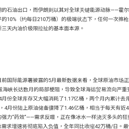
朗的石油出口，而伊朗则以其对全球关键能源动脉——霍
的10%（约每日210万桶）的极端状态下，任何一次擦
新三天内油价极限拉扯的基本面本源。
目前国际能源署披露的5月最新数据来看，全球原油市场
尔木兹海峡长达数月的局部梗阻，导致全球海运贸易流向严重
4月份全球库存又大幅消耗了1.17亿桶，两个月内累计去库
，4月份陆上原油储备骤降了1.46亿桶，相当于每天有近4
强力“药效”——需求反噬，正在像冰水一样浇灭多头的狂
油总需求增速将彻底陷入负值，全年同比收缩42万桶/日。