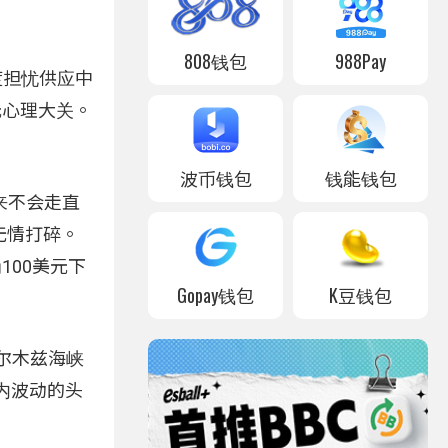
808钱包
988Pay
度担忧供应中
元心理大关。
波币钱包
钱能钱包
来不会走直
无情打碎。
100美元下
Gopay钱包
K豆钱包
尔木兹海峡
内波动的头