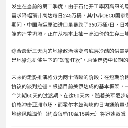
发生在当前的第二季度，由于石化开工率因高昂的原
需求降幅预计高达每日245万桶，其中非OECD国家
期间，中国海运原油进口量暴跌了360万桶/日，日本
端的严重坍塌，正在从根本上抽干高油价的生存土
综合最新三天内的地缘政治演变与底层冷酷的供需实体数
是地缘危机催生下的“短暂狂欢”，原油走势中长期
未来的走势推演将分为两个清晰的阶段：在短期阶段
协议的谈判拉锯。根据目前美伊达成的基本框架，一
个为期60天的过渡期。在这60天内，随着美军逐
价格冲击亚洲市场，而霍尔木兹海峡的日均通航量也
地缘风险溢价（约合每桶10至15美元）将迅速蒸