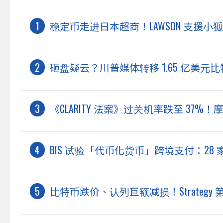
稳定币走进日本超商！LAWSON 支援小狐狸
砸盘疑云？川普媒体转移 1.65 亿美
《CLARITY 法案》过关机率跌至 37
BIS 试验「代币化货币」跨境支付：28
比特币跌价、认列巨额减损！Strategy 