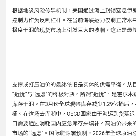
根据地缘风险传导机制，美国通过海上封锁窒息伊
控制力作为反制杠杆。在当前海峡运力仅剩正常水平
极度干涸的现货市场上引发巨大的波澜，这正是最
支撑或打压油价的最终依旧是实体的供需平衡。从
“近忧”与“远虑”的终极对决。所谓“近忧”，是霍
库存干涸。在3月份全球观察库存减少1.29亿桶后，
桶。在这场去库潮中，OECD国家由于海运到货延迟
口需要通过消耗国内应急库存来填补。高油价带来的
市场的“远虑”。国际能源署预测，2026年全球原