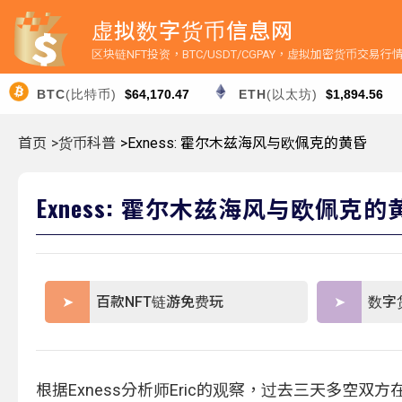
虚拟数字货币信息网
区块链NFT投资，BTC/USDT/CGPAY，虚拟加密货币交易
BTC
(比特币)
$64,170.47
ETH
(以太坊)
$1,894.56
首页
>货币科普
>Exness: 霍尔木兹海风与欧佩克的黄昏
Exness: 霍尔木兹海风与欧佩克的
百款NFT链游免费玩
数字
根据Exness分析师Eric的观察，过去三天多空