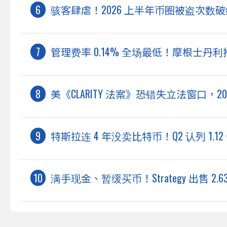
骇客肆虐！2026 上半年币圈被盗次数破
管理费率 0.14% 全场最低！摩根士丹利推出以
美《CLARITY 法案》恐错失立法窗口，2
特斯拉连 4 年没卖比特币！Q2 认列 1.12
满手现金、暂缓买币！Strategy 出售 2