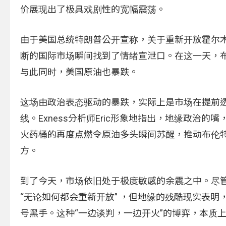
价展现出了极具戏剧性的宽幅震荡。
由于美国总统特朗普公开宣称，关于重新开放霍尔木
断的国际市场瞬间找到了情绪宣泄口。在这一天，布
与此同时，美国原油也暴跌。
这场由政治表态驱动的暴跌，实际上是市场在提前
线。Exness分析师Eric形象地指出，地缘政
火药桶的再度点燃令原油多头瞬间苏醒，推动布伦特
方。
到了今天，市场依旧处于极度敏感的余震之中。尽
“无论如何都会重新开放” ，但地缘的残酷现实表明
号黑手。这种“一边谈判，一边开火”的博弈，本质