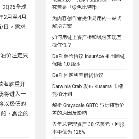
Q26全球
究竟是「绿色比特币...
年2月至4月
为内容创作者提供易用的一站式
解决方案
桶/日。需求
如何用链上资产桥和钱包实现互
操作性？
的油价注定只
DeFi 保险协议 InsurAce 推出跨链
保险 1.0 版本
DeFi 固定利率借贷协议
兹海峡重开
Darwinia Crab 发布 Kusama 卡槽
场将进入一
竞拍计划
将以极低的
解析 Grayscale GBTC 与比特币价
差的原因及影响
阶段，高企的
去年总管理资产 38 亿美元，回报
率中值为 128%