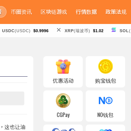
普
币圈资讯
区块链游戏
行情数据
政策法规
USDC
(USDC)
$0.9996
XRP
(瑞波币)
$1.02
SOL
优惠活动
购宝钱包
CGPay
NO钱包
步，这也让油