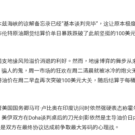
兹海峡的谅解备忘录已经“基本谈判完毕”，这让原本极
伦特原油期货结算价单日暴跌跌破了此前坚挺的100美
透支地缘风险溢价消退的利好。然而，地缘博弈的舞步从
治的嘴，骗人的鬼，周一市场的狂欢在周二清晨就被冰冷的炮火
油价在周二早盘再次突破100美元大关，随后结算于每桶
管美国国务卿马可·卢比奥在印度访问时依然强硬表态称霍
，美伊双方在Doha谈判桌后的刀光剑影依然是主导油价日
上是双方在最终协议达成前争取最大筹码的心理战。