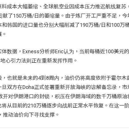
料成本大幅萎缩、全球航空业因成本压力推迟航线复苏，2
贡献了150万桶/日的萎缩量。由于炼厂开工严重不足，今
和韩国的进口量也分别大幅削减了190万桶/日和100万
壤。
据，Exness分析师Eric认为，当前每桶近100美元
的地心引力法则正在重新发挥作用。
，也就是未来的4到8周内，油价仍将高度依附于霍尔木
旦双方在Doha正式签署重新开放海峡的谅解备忘录，市
步放开对伊朗港口的封锁，积压在伊朗海域的数千万桶原油
将从目前的210万桶逐步向战前正常水平恢复。在这一
发，推动油价向下寻找支撑。