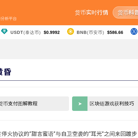
货币实时行情
货币科
行情分析平台
USDT
(泰达币)
$0.9992
BNB
(币安币)
$586.66
黄昏
货币支付图解教程
区块链游戏获利技巧
双方在停火协议的“甜言蜜语”与自卫空袭的“耳光”之间来回踱