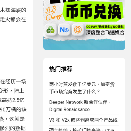
尔木兹海峡的
枪走火都会在
热门推荐
正在经历一场
两小时蒸发数千亿美元，加密货
变形，陆上
币市场究竟发生了什么？
高达2.5亿
Deeper Network 新合作伙伴 -
90万桶的缺
Digital Renaissance
热，这就是
V3 和 V2x 或将剥离成两个产品线
最惨烈的数据
硬盘热炒、挖矿门槛高涨，Chia