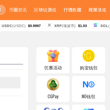
普
币圈资讯
区块链游戏
行情数据
政策法规
USDC
(USDC)
$0.9997
XRP
(瑞波币)
$1.03
SOL
优惠活动
购宝钱包
CGPay
NO钱包