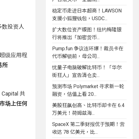
稳定币走进日本超商！LAWSON
支援小狐狸钱包，USDC...
，多数投资人
扩大数位资产版图！纽约梅隆银
行将推出「加密货币...
Pump.fun 争议连环爆！裁员卡在
产超级应用程
代币解锁前，母公司...
易所
忧量子电脑破解比特币！「华尔
街狂人」宣告清仓卖...
预测市场 Polymarket 寻求新一轮
apital 共
融资，估值上看 20...
击败市场上任何
美股狂飙创高、比特币却卡在 6.4
万美元！荷姆兹海...
SpaceX 第二季财报优于预期！营
收达 78 亿美元，比...