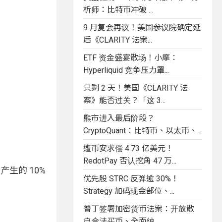
析师：比特币冲破 ...
9 月复会再议！美国参议院确定延
后《CLARITY 法案...
ETF 资金盛宴散场！小摩：
Hyperliquid 竞争压力罩...
只剩 2 天！美国《CLARITY 法
案》能否过关？「这 3...
熊市进入最后阶段？
CryptoQuant：比特币、以太币、...
遭币安求偿 4.73 亿美元！
RedotPay 否认挖角 47 万...
品产生的 10%
优先股 STRC 反弹逾 30%！
Strategy 加码现金部位、...
普丁签署加密货币法案：开放散
户合法买币、全面纳...