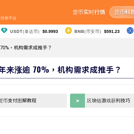
货币实时行情
货币科
行情分析平台
USDT
(泰达币)
$0.9993
BNB
(币安币)
$591.23
涨逾 70%，机构需求成推手？
新高！今年来涨逾 70%，机构需求成推手？
货币支付图解教程
区块链游戏获利技巧