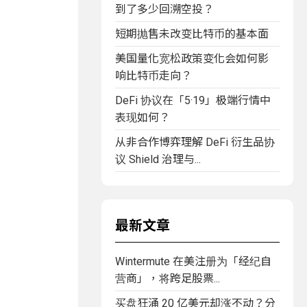
到了多少回溯空投？
短期抛售未改变比特币的基本面
美国量化宽松政策变化会如何影
响比特币走向？
DeFi 协议在「5·19」极端行情中
表现如何？
从非合作博弈理解 DeFi 衍生品协
议 Shield 治理与...
最新文章
Wintermute 在美注册为「经纪自
营商」，将跨足股票...
买盘狂涌 20 亿美元却涨不动？分