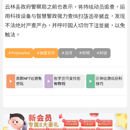
云林县政府警察局之前也表示，将持续动员追查，运
用科技设备与智慧警政强力查缉扫荡选举赌盘，发现
不法绝对严查严办，并呼吁国人切勿下注签赌，以免
触法。
Polymarket
加密货币
台湾
封网
封锁
百款NFT链游免
数字货币支付图
区块链游戏获利
费玩
解教程
技巧