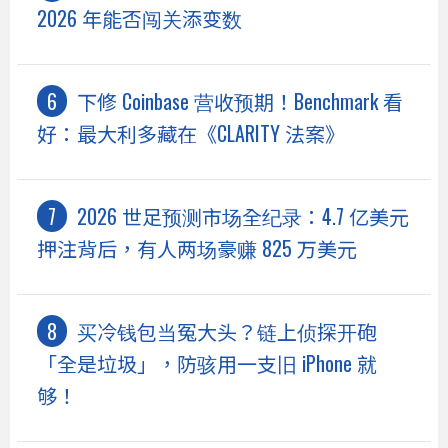
2026 年能否闯关添变数
下修 Coinbase 营收预期！Benchmark 看
好：最大利多藏在《CLARITY 法案》
2026 世足预测市场全纪录：4.7 亿美元
押注背后，有人两场豪赚 825 万美元
买冷钱包当冤大头？链上侦探开砲
「全是垃圾」，防骇用一支旧 iPhone 就
够！