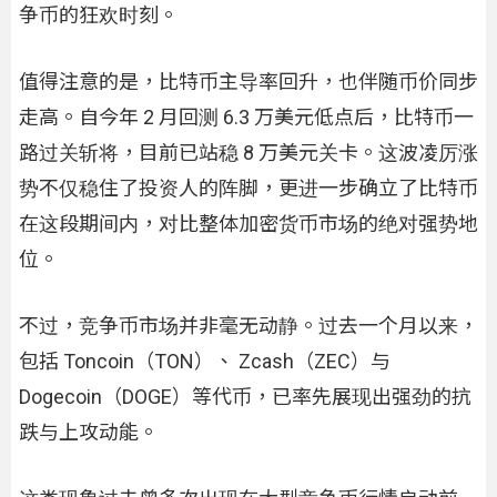
争币的狂欢时刻。
值得注意的是，比特币主导率回升，也伴随币价同步
走高。自今年 2 月回测 6.3 万美元低点后，比特币一
路过关斩将，目前已站稳 8 万美元关卡。这波凌厉涨
势不仅稳住了投资人的阵脚，更进一步确立了比特币
在这段期间内，对比整体加密货币市场的绝对强势地
位。
不过，竞争币市场并非毫无动静。过去一个月以来，
包括 Toncoin（TON）、 Zcash（ZEC）与
Dogecoin（DOGE）等代币，已率先展现出强劲的抗
跌与上攻动能。