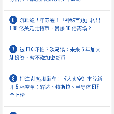
沉睡逾 7 年苏醒！「神秘巨鲸」转出
1.88 亿美元比特币，暴赚 10 倍离场？
被 FTX 吓怕？淡马锡：未来 5 年加大
AI 投资、暂不碰加密货币
押注 AI 热潮翻车！《大卖空》本尊新
开 5 档空单：辉达、特斯拉、半导体 ETF
全上榜