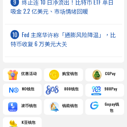
终止连 10 日净流出！比特币 ETF 单日
吸金 2.2 亿美元、市场情绪回暖
Fed 主席华许称「通膨风险降温」，比
特币收复 6 万美元大关
优惠活动
购宝钱包
CGPay
NO钱包
808钱包
988Pay
Gopay钱
波币钱包
钱能钱包
包
K豆钱包