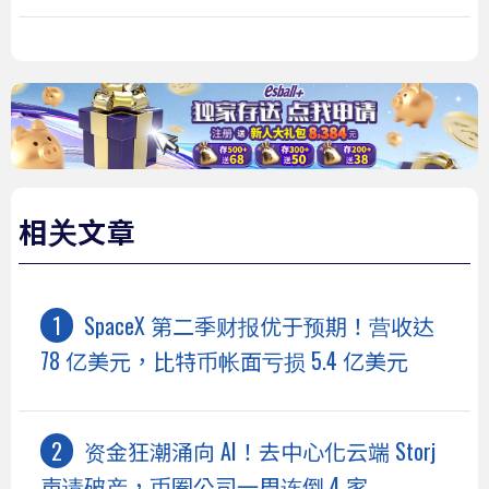
相关文章
SpaceX 第二季财报优于预期！营收达
78 亿美元，比特币帐面亏损 5.4 亿美元
资金狂潮涌向 AI！去中心化云端 Storj
声请破产，币圈公司一周连倒 4 家