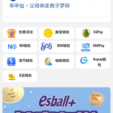
年牢饭，父母奔走救子梦碎
优惠活动
购宝钱包
CGPay
NO钱包
808钱包
988Pay
Gopay钱
波币钱包
钱能钱包
包
K豆钱包