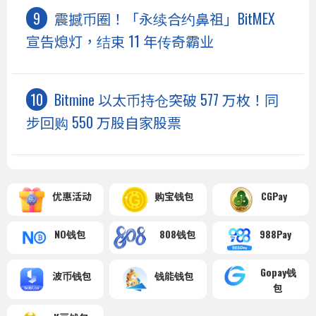
震撼币圈！「永续合约鼻祖」BitMEX
宣告熄灯，结束 11 年传奇霸业
Bitmine 以太币持仓突破 577 万枚！同
步回购 550 万股自家股票
优惠活动
购宝钱包
CGPay
NO钱包
808钱包
988Pay
Gopay钱
波币钱包
钱能钱包
包