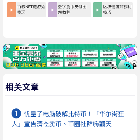
百款NFT链游免
数字货币支付图
区块链游戏获利
费玩
解教程
技巧
相关文章
忧量子电脑破解比特币！「华尔街狂
人」宣告清仓卖币、币圈社群嗨翻天