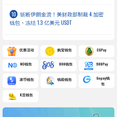
斩断伊朗金流！美财政部制裁 4 加密
钱包、冻结 1.3 亿美元 USDT
优惠活动
购宝钱包
CGPay
NO钱包
808钱包
988Pay
Gopay钱
波币钱包
钱能钱包
包
K豆钱包