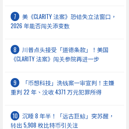
美《CLARITY 法案》恐错失立法窗口，
2026 年能否闯关添变数
川普点头接受「道德条款」！美国
《CLARITY 法案》闯关参院再进一步
「币想科技」洗钱案一审宣判！主嫌
重判 22 年、没收 4371 万元犯罪所得
沉睡 8 年半！「远古巨鲸」突苏醒，
转出 5,908 枚比特币引关注