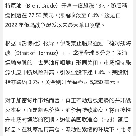
特原油（Brent Crude）开盘一度飙涨 13%，随后稍
缓回落在 77.50 美元，涨幅收敛至 6.4%，这是自
2022 年俄乌战争爆发以来最大单日涨幅。
根据《彭博社》报导，伊朗禁止船只通过「荷姆兹海
峡（Strait of Hormuz）」，掌握全球 5 分之 1 原油
运输命脉的「世界油库咽喉」形同关闭，市场担忧能
源供应中断风险升高，引发亚股下挫 1.4% 、美股期
指亦跌约 0.7%，黄金则升至每盎司 5,350 美元。
对于加密货币市场而言，真正牵动短线走势的并非战
火本身，而是能源价格。油价若持续攀高，将直接推
升市场对通膨的预期，迫使美国联准会（Fed）延后
降息。在利率维持高档、流动性紧缩的环境下，比特