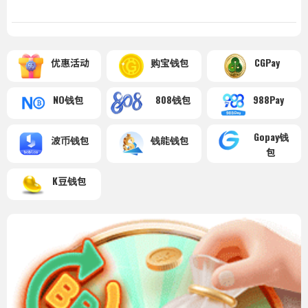
优惠活动
购宝钱包
CGPay
NO钱包
808钱包
988Pay
Gopay钱
波币钱包
钱能钱包
包
K豆钱包