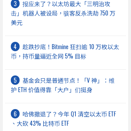
报应来了？以太坊最大「三明治攻
击」机器人被设局，骇客反杀洗劫 750 万
美元
趁跌抄底！Bitmine 狂扫逾 10 万枚以太
币，持币量逼近全网 5% 目标
基金会只是普通节点！「V 神」：维
护 ETH 价值得靠「大户」们挺身
哈佛撤退了？今年 Q1 清空以太币 ETF
、大砍 43% 比特币 ETF