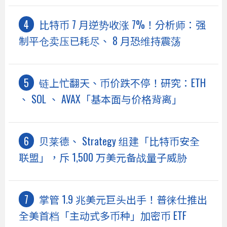
比特币 7 月逆势收涨 7%！分析师：强
制平仓卖压已耗尽、 8 月恐维持震荡
链上忙翻天、币价跌不停！研究：ETH
、 SOL 、 AVAX「基本面与价格背离」
贝莱德、 Strategy 组建「比特币安全
联盟」，斥 1,500 万美元备战量子威胁
掌管 1.9 兆美元巨头出手！普徕仕推出
全美首档「主动式多币种」加密币 ETF