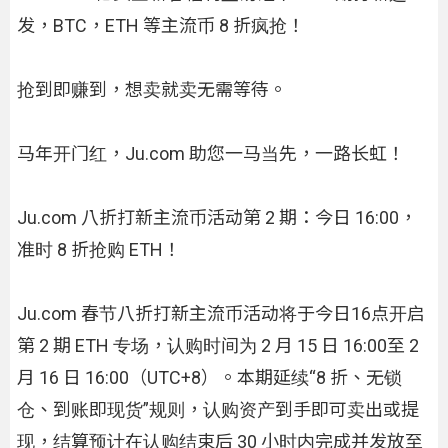
发，BTC，ETH 等主流币 8 折疯抢！
抢到即赚到，想卖就卖无需等待。
马年开门红，Ju.com 助您一马当先，一路长虹！
Ju.com 八折打新主流币活动第 2 期：今日 16:00，
准时 8 折抢购 ETH！
Ju.com 春节八折打新主流币活动将于今日16点开启
第 2 期 ETH 专场，认购时间为 2 月 15 日 16:00至 2
月 16 日 16:00（UTC+8）。本期延续“8 折、无锁
仓、到账即现货”规则，认购资产到手即可卖出或提
现，结算预计在认购结束后 30 小时内完成并发放至