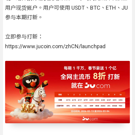
用户现货账户。用户可使用 USDT、BTC、ETH、JU
参与本期打新。
立即参与打新：
https://www.jucoin.com/zhCN/launchpad