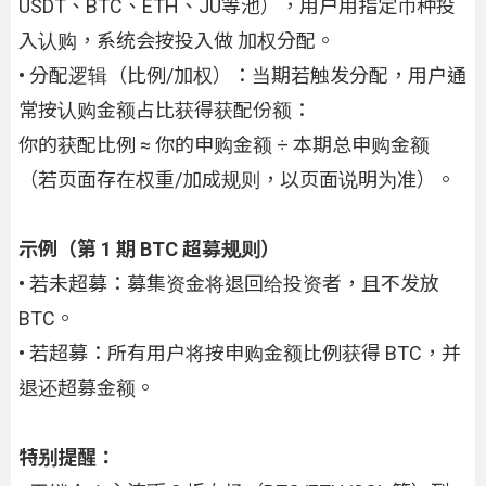
USDT、BTC、ETH、JU等池），用户用指定币种投
入认购，系统会按投入做 加权分配。
• 分配逻辑（比例/加权）：当期若触发分配，用户通
常按认购金额占比获得获配份额：
你的获配比例 ≈ 你的申购金额 ÷ 本期总申购金额
（若页面存在权重/加成规则，以页面说明为准）。
示例（第 1 期 BTC 超募规则）
• 若未超募：募集资金将退回给投资者，且不发放
BTC。
• 若超募：所有用户将按申购金额比例获得 BTC，并
退还超募金额。
特别提醒：