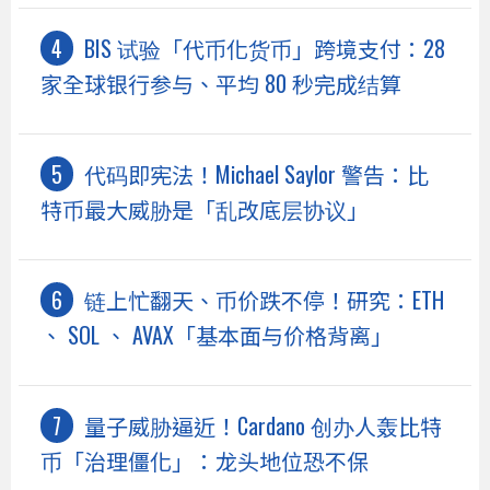
BIS 试验「代币化货币」跨境支付：28
家全球银行参与、平均 80 秒完成结算
代码即宪法！Michael Saylor 警告：比
特币最大威胁是「乱改底层协议」
链上忙翻天、币价跌不停！研究：ETH
、 SOL 、 AVAX「基本面与价格背离」
量子威胁逼近！Cardano 创办人轰比特
币「治理僵化」：龙头地位恐不保