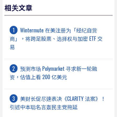
相关文章
Wintermute 在美注册为「经纪自营
商」，将跨足股票、选择权与加密 ETF 交
易
预测市场 Polymarket 寻求新一轮融
资，估值上看 200 亿美元
美财长促尽速表决《CLARITY 法案》！
引述中本聪名言轰民主党拖延