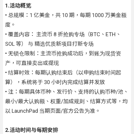
1.活动概览
• 总规模：1 亿美金，共 10 期，每期 1000 万美金额
度。
• 覆盖内容： 主流币 8 折抢购专场（BTC、ETH、
SOL 等） 与 精选优质新项目打新专场
• 无锁仓限制：主流币抢购成功后，到账为现货资
产，可直接卖出或提现
• 结算时效：每期认购结束后（以申购结束时间起
算），系统将于 30 小时内完成结算并发放
• 注：每期具体币种、发行价、支持的认购币种/池、
最小/最大认购额、权重/加成规则、结算方式等，均
以 LaunchPad 当期页面/官方公告为准。
2.活动时间与每期安排