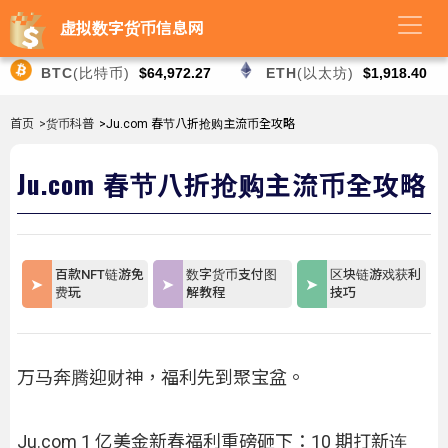
虚拟数字货币信息网
BTC
(比特币)
$64,972.27
ETH
(以太坊)
$1,918.40
首页
>货币科普
>Ju.com 春节八折抢购主流币全攻略
Ju.com 春节八折抢购主流币全攻略
百款NFT链游免
数字货币支付图
区块链游戏获利
费玩
解教程
技巧
万马奔腾迎财神，福利先到聚宝盆。
Ju.com 1 亿美金新春福利重磅砸下：10 期打新连