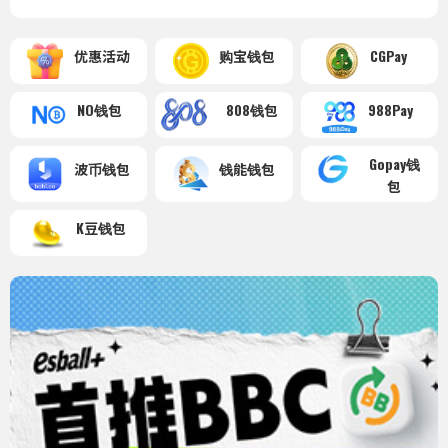
优惠活动
购宝钱包
CGPay
NO钱包
808钱包
988Pay
Gopay钱
波币钱包
钱能钱包
包
K豆钱包