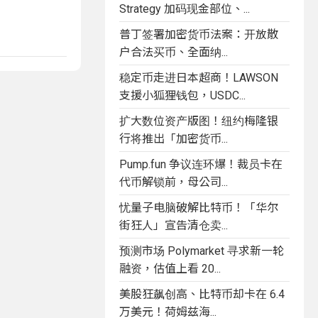
Strategy 加码现金部位、...
普丁签署加密货币法案：开放散
户合法买币、全面纳...
稳定币走进日本超商！LAWSON
支援小狐狸钱包，USDC...
扩大数位资产版图！纽约梅隆银
行将推出「加密货币...
Pump.fun 争议连环爆！裁员卡在
代币解锁前，母公司...
忧量子电脑破解比特币！「华尔
街狂人」宣告清仓卖...
预测市场 Polymarket 寻求新一轮
融资，估值上看 20...
美股狂飙创高、比特币却卡在 6.4
万美元！荷姆兹海...