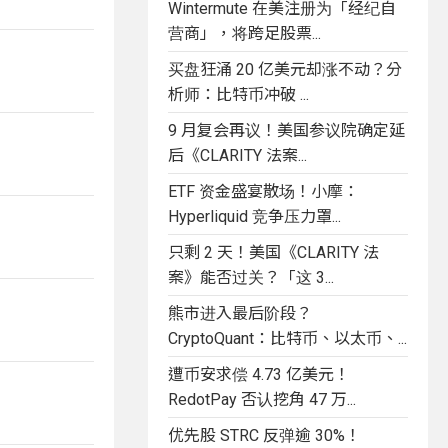
Wintermute 在美注册为「经纪自
营商」，将跨足股票...
买盘狂涌 20 亿美元却涨不动？分
析师：比特币冲破 ...
9 月复会再议！美国参议院确定延
后《CLARITY 法案...
ETF 资金盛宴散场！小摩：
Hyperliquid 竞争压力罩...
只剩 2 天！美国《CLARITY 法
案》能否过关？「这 3...
熊市进入最后阶段？
CryptoQuant：比特币、以太币、...
遭币安求偿 4.73 亿美元！
RedotPay 否认挖角 47 万...
优先股 STRC 反弹逾 30%！