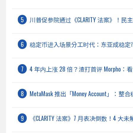
川普促参院通过《CLARITY 法案》！
稳定币进入场景分工时代：东亚成稳定币储
4 年内上涨 28 倍？渣打首评 Morpho：看好
MetaMask 推出「Money Accoun
《CLARITY 法案》7 月表决倒数！4 