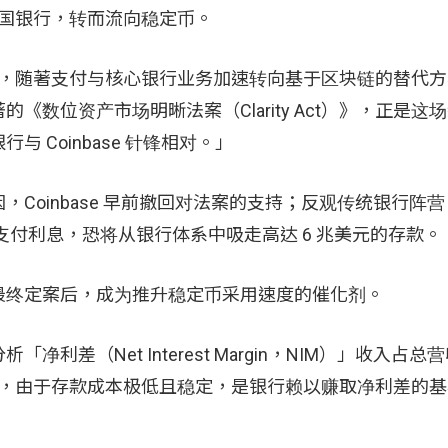
逃离美国银行，转而流向稳定币。
ick 表示，随著支付与核心银行业务加速转向基于区块链的替代
数位资产市场明晰法案（Clarity Act）》，正是这
Coinbase 针锋相对。」
Coinbase 早前撤回对法案的支持；反观传统银行阵
稳定币支付利息，恐将从银行体系中吸走高达 6 兆美元的存款。
最终定案后，成为推升稳定币采用速度的催化剂。
差（Net Interest Margin，NIM）」收入占总
ick 指出，由于存款成本极低且稳定，是银行赖以赚取净利差的
。