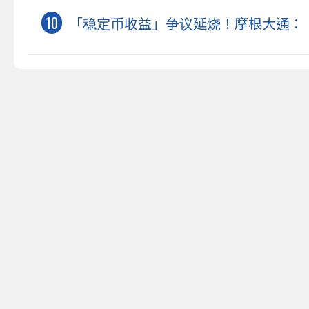
「稳定币收益」争议延烧！摩根大通：《CL