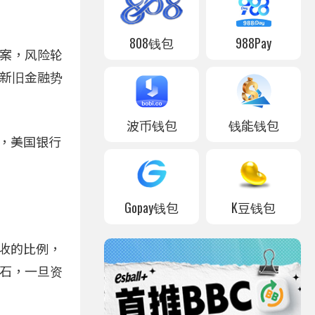
808钱包
988Pay
方案，风险轮
场新旧金融势
波币钱包
钱能钱包
营，美国银行
Gopay钱包
K豆钱包
营收的比例，
基石，一旦资