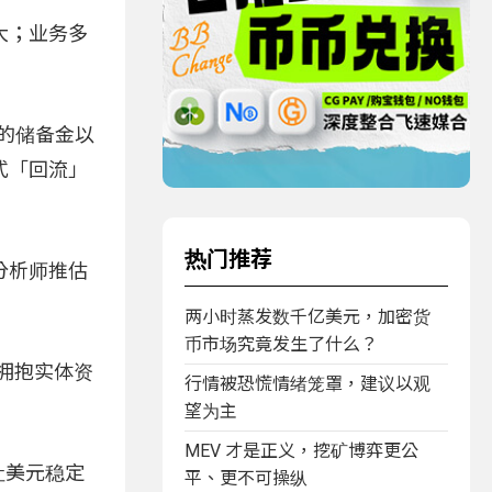
大；业务多
分的储备金以
式「回流」
热门推荐
分析师推估
两小时蒸发数千亿美元，加密货
币市场究竟发生了什么？
动拥抱实体资
行情被恐慌情绪笼罩，建议以观
望为主
MEV 才是正义，挖矿博弈更公
让美元稳定
平、更不可操纵