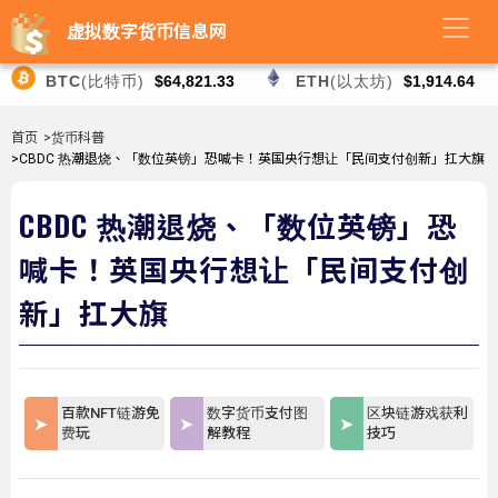
虚拟数字货币信息网
BTC
(比特币)
$64,821.33
ETH
(以太坊)
$1,914.64
首页
>货币科普
>CBDC 热潮退烧、「数位英镑」恐喊卡！英国央行想让「民间支付创新」扛大旗
CBDC 热潮退烧、「数位英镑」恐
喊卡！英国央行想让「民间支付创
新」扛大旗
百款NFT链游免
数字货币支付图
区块链游戏获利
费玩
解教程
技巧